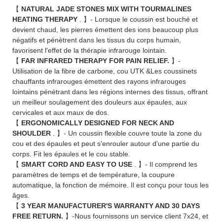
【
NATURAL JADE STONES MIX WITH TOURMALINES
HEATING THERAPY
. 】- Lorsque le coussin est bouché et
devient chaud, les pierres émettent des ions beaucoup plus
négatifs et pénètrent dans les tissus du corps humain,
favorisent l'effet de la thérapie infrarouge lointain.
【
FAR INFRARED THERAPY FOR PAIN RELIEF.
】-
Utilisation de la fibre de carbone, cou UTK &Les coussinets
chauffants infrarouges émettent des rayons infrarouges
lointains pénétrant dans les régions internes des tissus, offrant
un meilleur soulagement des douleurs aux épaules, aux
cervicales et aux maux de dos.
【
ERGONOMICALLY DESIGNED FOR NECK AND
SHOULDER
. 】- Un coussin flexible couvre toute la zone du
cou et des épaules et peut s'enrouler autour d'une partie du
corps. Fit les épaules et le cou stable.
【
SMART CORD AND EASY TO USE
. 】- Il comprend les
paramètres de temps et de température, la coupure
automatique, la fonction de mémoire. Il est conçu pour tous les
âges.
【
3 YEAR MANUFACTURER'S WARRANTY AND 30 DAYS
FREE RETURN.
】-Nous fournissons un service client 7x24, et