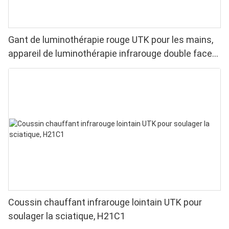
Gant de luminothérapie rouge UTK pour les mains,
appareil de luminothérapie infrarouge double face
pour soulager les douleurs aux doigts et aux
poignets - LED haute performance 660/850 nm, 4
puces en 1 pour une luminothérapie rouge à
domicile
Coussin chauffant infrarouge lointain UTK pour
soulager la sciatique, H21C1