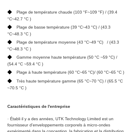
◆
Plage de température chaude (103 °F~109 °F) / (39.4
°C~42.7 °C )
◆
Plage de basse température (39 °C~43 °C) / (43.3
°C~48.3 °C )
◆
Plage de température moyenne (43 °C~49 °C) / (43.3
°C~48.3 °C )
◆
Gamme moyenne haute température (50 °C ~59 °C) /
(54.4 °C ~59.4 °C )
◆
Plage à haute température (60 °C~65 °C)/ (60 °C~65 °C )
◆
Très haute température gamme (65 °C~70 °C) / (65.5 °C
~70.5 °C )
Caractéristiques de l'entreprise
· Établi il y a des années, UTK Technology Limited est un
fournisseur d'enveloppements corporels à micro-ondes
expérimenté dans la conception, la fabrication et la distribution