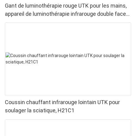
Gant de luminothérapie rouge UTK pour les mains,
appareil de luminothérapie infrarouge double face
pour soulager les douleurs aux doigts et aux
poignets - LED haute performance 660/850 nm, 4
puces en 1 pour une luminothérapie rouge à
domicile
Coussin chauffant infrarouge lointain UTK pour
soulager la sciatique, H21C1