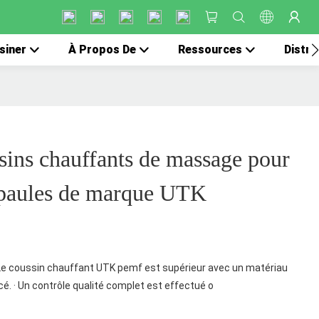
siner
À Propos De
Ressources
Distri
sins chauffants de massage pour
 épaules de marque UTK
 Le coussin chauffant UTK pemf est supérieur avec un matériau
é. · Un contrôle qualité complet est effectué o