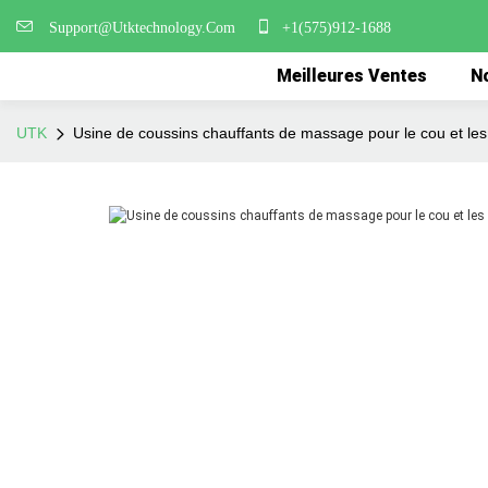
Support@Utktechnology.Com
+1(575)912-1688
Meilleures Ventes
No
UTK
Usine de coussins chauffants de massage pour le cou et l