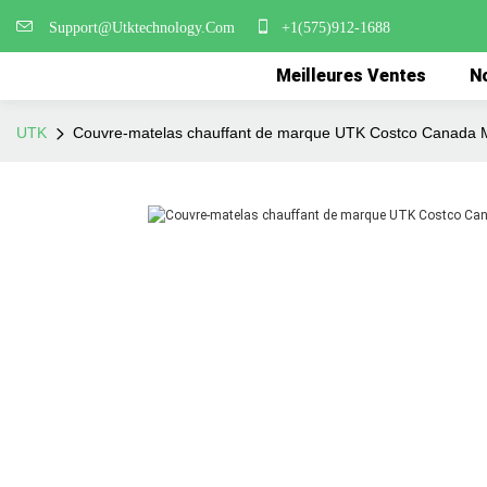
Support@Utktechnology.Com
+1(575)912-1688
Meilleures Ventes
No
UTK
Couvre-matelas chauffant de marque UTK Costco Canada 