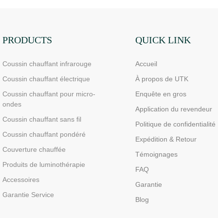
4
niveaux de chaleur, lavable en
sherpa, a
utomatique
machine
chaleur, 
chauffage
PRODUCTS
QUICK LINK
Coussin chauffant infrarouge
Accueil
Coussin chauffant électrique
À propos de UTK
Coussin chauffant pour micro-
Enquête en gros
ondes
Application du revendeur
Coussin chauffant sans fil
Politique de confidentialité
Coussin chauffant pondéré
Expédition & Retour
Couverture chauffée
Témoignages
Produits de luminothérapie
FAQ
Accessoires
Garantie
Garantie Service
Blog