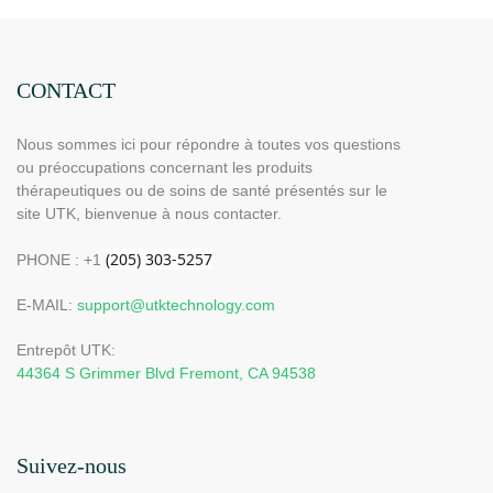
x 27,9 cm &Lumière proche
niveaux de chaleur, 
infrarouge &Lumière bleue
minuteries, arrêt a
CONTACT
Nous sommes ici pour répondre à toutes vos questions
ou préoccupations concernant les produits
thérapeutiques ou de soins de santé présentés sur le
site UTK, bienvenue à nous contacter.
PHONE : +1
E-MAIL:
support@utktechnology.com
Entrepôt UTK:
44364 S Grimmer Blvd Fremont, CA 94538
Suivez-nous