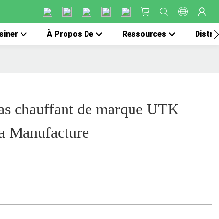
siner
À Propos De
Ressources
Distri
as chauffant de marque UTK
a Manufacture