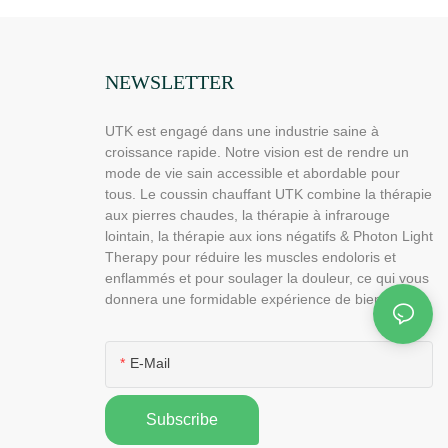
vec 6 niveaux de
douleurs, fonction mémoire,
arrêt automatique et
arrêt automatique
 uniforme.
(Dimensions : 185 cm x
81 cm) H12G3
NEWSLETTER
UTK est engagé dans une industrie saine à
croissance rapide. Notre vision est de rendre un
mode de vie sain accessible et abordable pour
tous. Le coussin chauffant UTK combine la thérapie
aux pierres chaudes, la thérapie à infrarouge
lointain, la thérapie aux ions négatifs & Photon Light
Therapy pour réduire les muscles endoloris et
enflammés et pour soulager la douleur, ce qui vous
donnera une formidable expérience de bien-être.
E-Mail
Subscribe