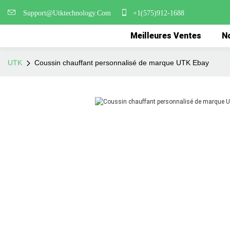
Support@Utktechnology.Com
+1(575)912-1688
Meilleures Ventes
No
UTK
Coussin chauffant personnalisé de marque UTK Ebay