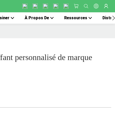
siner
À Propos De
Ressources
Distri
fant personnalisé de marque