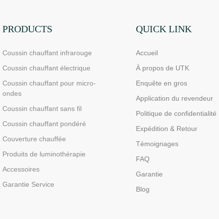
douleurs aux doigts et aux
poignets - LED haute
performance 660/850 nm, 4
PRODUCTS
QUICK LINK
puces en 1 pour une
Coussin chauffant infrarouge
Accueil
luminothérapie rouge à
domicile
Coussin chauffant électrique
À propos de UTK
Coussin chauffant pour micro-
Enquête en gros
ondes
Application du revendeur
Coussin chauffant sans fil
Politique de confidentialité
Coussin chauffant pondéré
Expédition & Retour
Couverture chauffée
Témoignages
Produits de luminothérapie
FAQ
Accessoires
Garantie
Garantie Service
Blog