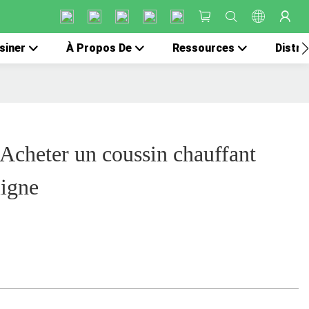
siner
À Propos De
Ressources
Distri
cheter un coussin chauffant
ligne