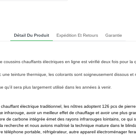
Détail Du Produit
Expédition Et Retours
Garantie
 coussins chauffants électriques en ligne est vérifié deux fois pour la q
ec une teinture thermique, les colorants sont soigneusement dissous et
se qu'il sera plus largement utilisé dans les années à venir.
uffant électrique traditionnel, les nôtres adoptent 126 pcs de pierres
e infrarouge, avoir un meilleur effet de chauffage et avoir une plus gr
bre de carbone intégrée émet des rayons infrarouges lointains, ce qui 
on et la recherche et nous avions maîtrisé la technique mature dans le b
 téléphone portable, réfrigérateur, autre appareil électroménager ferai