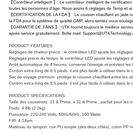
【Contrôleur intelligent 】: Le contrôleur intelligent de certificat
toutes les personnes d'âge. Nous avons 6 réglages de Temp et a
【CERTIFICATION DE LA FDA 】: Le coussin chauffant en jade natur
la FDA pour le système de qualité GMP, alors sentez-vous soulagé d
【GARANTIE DE 3 ANS 】: UTK fournit toujours le meilleur service
après-service gratuitement. Boîte mail: Support@UTKTechnology
PRODUCT FEATURES:
Réglages de chaleur précis : le contrôleur LED ajuste les réglage
Réglages précis du temps: le contrôleur LED ajuste les réglages
Arrêt automatique de 4 heures: conserve l'énergie et prévient les
Cordon extra-long de 8,5 pieds: il est plus facile à utiliser dans le
Sac de voyage premium: protège le coussin chauffant entre les util
Cordon extra-long de 8,5 pieds: il est plus facile à utiliser dans le
PRODUCT SPECIFICATIONS:
Taille des coussinets: 21 & Prime; x 31 & Prime;, parfait pour le
Poids: 4.8lb (2.2kg)
Puissance: 220-240 Volts, 50Hz/60Hz, 100 Watts
FIR: 4-14um
Matériau du tampon: cuir PU souple (des deux côtés), coton PP non