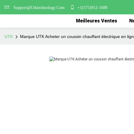
Support@Utktechnology.Com
+1(575)912-1688
Meilleures Ventes
No
UTK
Marque UTK Acheter un coussin chauffant électrique en lig