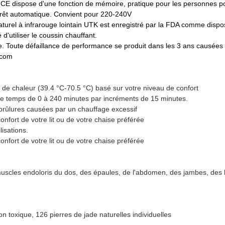
ion CE dispose d'une fonction de mémoire, pratique pour les personnes 
rrêt automatique. Convient pour 220-240V
el à infrarouge lointain UTK est enregistré par la FDA comme dispos
'utiliser le coussin chauffant.
. Toute défaillance de performance se produit dans les 3 ans causée
.com
s de chaleur (39.4 °C-70.5 °C) basé sur votre niveau de confort
 de temps de 0 à 240 minutes par incréments de 15 minutes.
 brûlures causées par un chauffage excessif
 confort de votre lit ou de votre chaise préférée
isations.
 confort de votre lit ou de votre chaise préférée
s muscles endoloris du dos, des épaules, de l'abdomen, des jambes, des 
 toxique, 126 pierres de jade naturelles individuelles