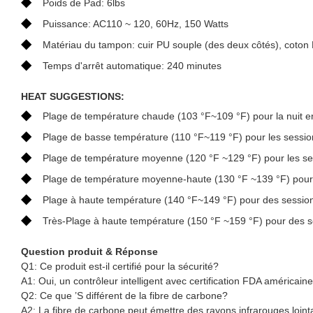
◆
Poids de Pad: 6lbs
◆
Puissance: AC110 ~ 120, 60Hz, 150 Watts
◆
Matériau du tampon: cuir PU souple (des deux côtés), coton PP
◆
Temps d'arrêt automatique: 240 minutes
HEAT SUGGESTIONS:
◆
Plage de température chaude (103 °F~109 °F) pour la nuit en 
◆
Plage de basse température (110 °F~119 °F) pour les sessio
◆
Plage de température moyenne (120 °F ~129 °F) pour les se
◆
Plage de température moyenne-haute (130 °F ~139 °F) pour 
◆
Plage à haute température (140 °F~149 °F) pour des sessio
◆
Très-Plage à haute température (150 °F ~159 °F) pour des 
Question produit & Réponse
Q1: Ce produit est-il certifié pour la sécurité?
A1: Oui, un contrôleur intelligent avec certification FDA américaine
Q2: Ce que ’S différent de la fibre de carbone?
A2: La fibre de carbone peut émettre des rayons infrarouges loint