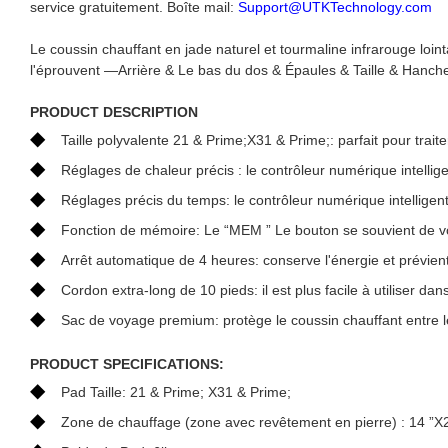
service gratuitement. Boîte mail:
Support@UTKTechnology.com
Le coussin chauffant en jade naturel et tourmaline infrarouge loi
l'éprouvent —Arrière & Le bas du dos & Épaules & Taille & Hanc
PRODUCT DESCRIPTION
◆
Taille polyvalente 21 & Prime;X31 & Prime;: parfait pour trai
◆
Réglages de chaleur précis : le contrôleur numérique intellig
◆
Réglages précis du temps: le contrôleur numérique intellige
◆
Fonction de mémoire: Le “MEM ” Le bouton se souvient de vo
◆
Arrêt automatique de 4 heures: conserve l'énergie et prévien
◆
Cordon extra-long de 10 pieds: il est plus facile à utiliser dan
◆
Sac de voyage premium: protège le coussin chauffant entre les
PRODUCT SPECIFICATIONS:
◆
Pad Taille: 21 & Prime; X31 & Prime;
◆
Zone de chauffage (zone avec revêtement en pierre) : 14 ”X