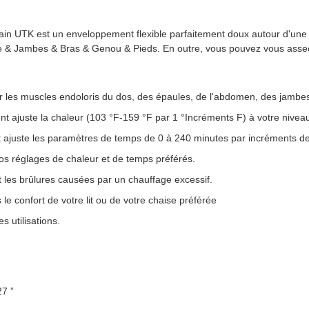
ntain UTK est un enveloppement flexible parfaitement doux autour d'une 
he & Jambes & Bras & Genou & Pieds. En outre, vous pouvez vous asseo
ter les muscles endoloris du dos, des épaules, de l'abdomen, des jambes
ent ajuste la chaleur (103 °F-159 °F par 1 °Incréments F) à votre niveau
nt ajuste les paramètres de temps de 0 à 240 minutes par incréments d
s réglages de chaleur et de temps préférés.
t les brûlures causées par un chauffage excessif.
s le confort de votre lit ou de votre chaise préférée
 utilisations.
27 ”