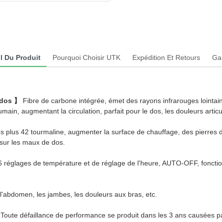
l Du Produit
Pourquoi Choisir UTK
Expédition Et Retours
Ga
e dos 】
Fibre de carbone intégrée, émet des rayons infrarouges lointains
ain, augmentant la circulation, parfait pour le dos, les douleurs articul
es plus 42 tourmaline, augmenter la surface de chauffage, des pierres
 sur les maux de dos.
e 6 réglages de température et de réglage de l'heure, AUTO-OFF, foncti
, l'abdomen, les jambes, les douleurs aux bras, etc.
ce. Toute défaillance de performance se produit dans les 3 ans causée