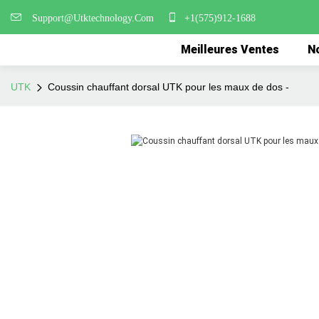
Support@Utktechnology.Com
+1(575)912-1688
Meilleures Ventes
No
UTK
Coussin chauffant dorsal UTK pour les maux de dos -