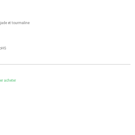
 jade et tourmaline
RoHS
ler acheter