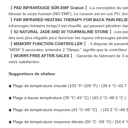
【
PAD INFRAROUGE SÛR-EMF Gratuit
】-La conception du tamp
blesser le corps humain (NO EMF); Le coussin est en cuir PU, dur
【
FAR INFRARED HEATING THERAPY FOR BACK PAIN RELI
infrarouges lointains lorsqu'il est chauffé, qui peuvent pénétrer da
【
52 NATURAL JADE AND 30 TOURMALINE STONE
】-Les pier
des ions plus négatifs pour favoriser les rayons infrarouges pénétr
【
MEMORY FUNCTION CONTROLLER
】- Il dispose de paramè
"MEM" 5 secondes, entendre 2 “Deeps ” signifie que le contrôleur
【
WORRY-FREE AFTER-SALES
】: Garantie du fabricant de 3 an
votre satisfaction.
Suggestions de chaleur
◆ Plage de température chaude (103 °F~109 °F) / (39.4 °C~42.7 
◆ Plage à basse température (39 °C~43 °C) / (43.3 °C~48.3 °C )
◆ Plage de température moyenne (43 °C~49 °C) / (43.3 °C~48.3
◆ Plage de température moyenne élevée (50 °C ~59 °C) / (54.4 °