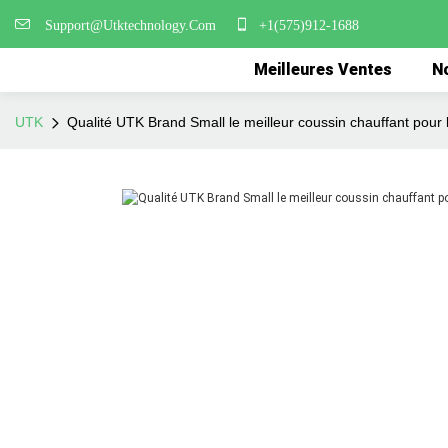
Support@Utktechnology.Com
+1(575)912-1688
Meilleures Ventes
No
UTK
Qualité UTK Brand Small le meilleur coussin chauffant pour