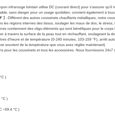
on infrarouge lointain utilise DC (courant direct) pour s'assurer qu'i
able, sans danger pour un usage quotidien, convient également à tous
EF
】-Différent des autres coussinets chauffants métalliques, notre couss
ns les régions internes des tissus, soulager les maux de dos, le stress, 
res contiennent des oligo-éléments qui sont bénéfiques pour le corps hum
er à travers la surface de la peau tout en réchauffant, soulageant la do
tres d'heure et de température (0-240 minutes, 103-159 °F), arrêt au
 se souvient de la température que vous avez réglée maintenant)
s pour les coussinets et tous les accessoires. Nous fournissons 24x7 ser
°C )
 °C )
C ~59.4 °C )