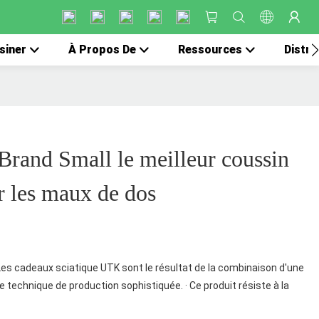
siner
À Propos De
Ressources
Distri
rand Small le meilleur coussin
r les maux de dos
 Les cadeaux sciatique UTK sont le résultat de la combinaison d'une
e technique de production sophistiquée. · Ce produit résiste à la