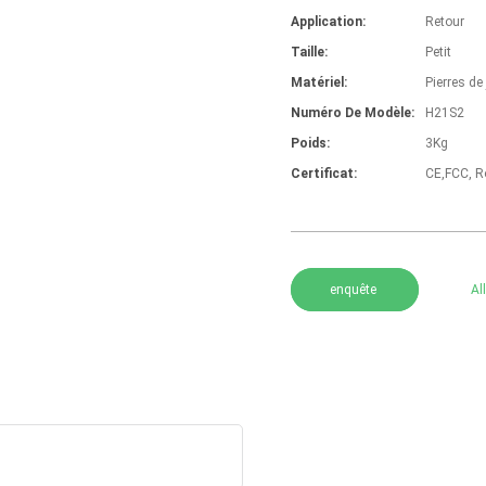
Application:
Retour
Taille:
Petit
Matériel:
Pierres de
Numéro De Modèle:
H21S2
Poids:
3Kg
Certificat:
CE,FCC, 
enquête
Al