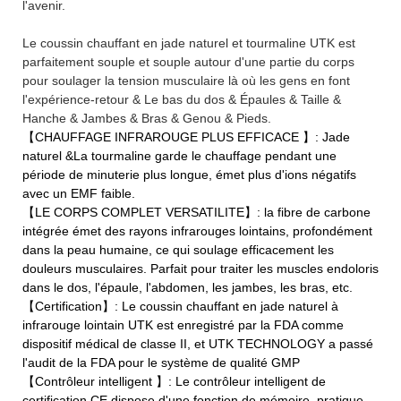
l'avenir.
Le coussin chauffant en jade naturel et tourmaline UTK est
parfaitement souple et souple autour d'une partie du corps
pour soulager la tension musculaire là où les gens en font
l'expérience-retour & Le bas du dos & Épaules & Taille &
Hanche & Jambes & Bras & Genou & Pieds.
【CHAUFFAGE INFRAROUGE PLUS EFFICACE 】: Jade
naturel &La tourmaline garde le chauffage pendant une
période de minuterie plus longue, émet plus d'ions négatifs
avec un EMF faible.
【LE CORPS COMPLET VERSATILITE】: la fibre de carbone
intégrée émet des rayons infrarouges lointains, profondément
dans la peau humaine, ce qui soulage efficacement les
douleurs musculaires. Parfait pour traiter les muscles endoloris
dans le dos, l'épaule, l'abdomen, les jambes, les bras, etc.
【Certification】: Le coussin chauffant en jade naturel à
infrarouge lointain UTK est enregistré par la FDA comme
dispositif médical de classe II, et UTK TECHNOLOGY a passé
l'audit de la FDA pour le système de qualité GMP
【Contrôleur intelligent 】: Le contrôleur intelligent de
certification CE dispose d'une fonction de mémoire, pratique