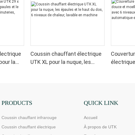
lectrique
Coussin chauffant électrique
Couvertur
pour la
UTK XL pour la nuque, les
électriqu
 le dos, 6
épaules et le haut du dos, 6
moelleuse,
4
niveaux de chaleur, lavable en
sherpa, a
utomatique
machine
chaleur, 
chauffage
PRODUCTS
QUICK LINK
Coussin chauffant infrarouge
Accueil
Coussin chauffant électrique
À propos de UTK