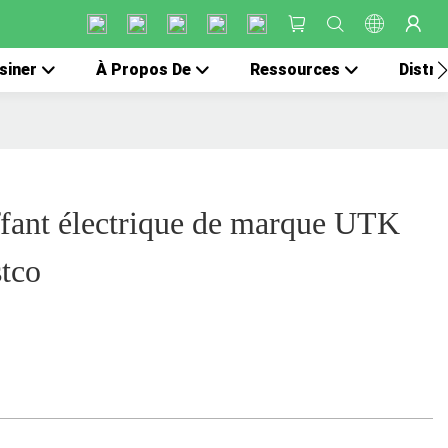
siner
À Propos De
Ressources
Distri
fant électrique de marque UTK
stco