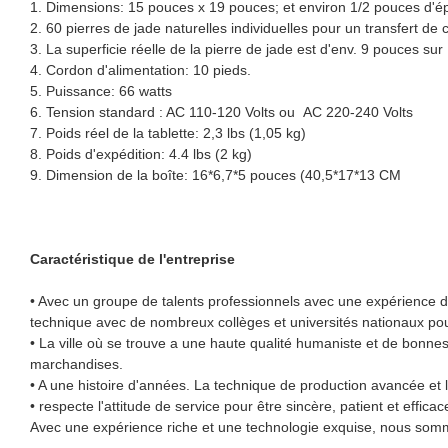
1. Dimensions: 15 pouces x 19 pouces; et environ 1/2 pouces d'ép
2. 60 pierres de jade naturelles individuelles pour un transfert 
3. La superficie réelle de la pierre de jade est d'env. 9 pouces sur
4. Cordon d'alimentation: 10 pieds.
5. Puissance: 66 watts
6. Tension standard : AC 110-120 Volts ou AC 220-240 Volts
7. Poids réel de la tablette: 2,3 lbs (1,05 kg)
8. Poids d'expédition: 4.4 lbs (2 kg)
9. Dimension de la boîte: 16*6,7*5 pouces (40,5*17*13 CM
Caractéristique de l'entreprise
• Avec un groupe de talents professionnels avec une expérience 
technique avec de nombreux collèges et universités nationaux pour
• La ville où se trouve a une haute qualité humaniste et de bonnes 
marchandises.
• A une histoire d'années. La technique de production avancée et
• respecte l'attitude de service pour être sincère, patient et effic
Avec une expérience riche et une technologie exquise, nous somme