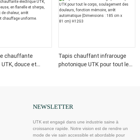
e chauffante
Tapis chauffant infrarouge
e UTK, douce et
photonique UTK pour tout le
 en flanelle et
corps, soulagement des
vec 6 niveaux de
douleurs, fonction mémoire,
arrêt automatique et
arrêt automatique
 uniforme.
(Dimensions : 185 cm x
81 cm) H12G3
NEWSLETTER
UTK est engagé dans une industrie saine à
croissance rapide. Notre vision est de rendre un
mode de vie sain accessible et abordable pour