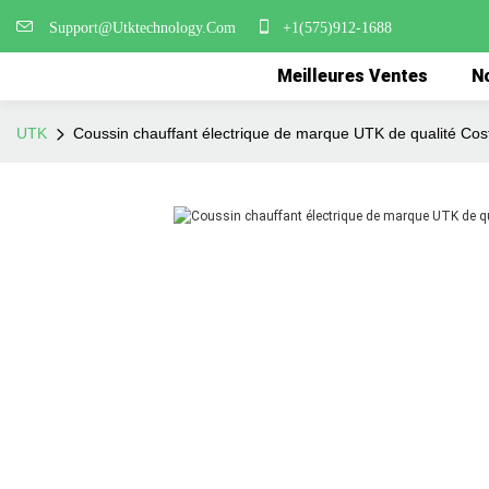
Support@Utktechnology.Com
+1(575)912-1688
Meilleures Ventes
No
UTK
Coussin chauffant électrique de marque UTK de qualité Cos