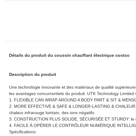
Détails du produit du coussin chauffant électrique costco
Description du produit
Une technologie innovante et des matériaux de qualité supérieure s
les avantages concurrentiels du produit. UTK Technology Limited v
1.
FLEXIBLE CAN WRAP AROUND A BODY PART & SIT & MENSONGE S
2. MORE EFFECTIVE & SAFE & LONGER-LASTING & CHALEUR THÉR
chaleur infrarouge lointain, des ions négatifs.
3.
CONSTRUCTION PLUS SOLIDE, SÉCURISÉE ET STURDY: le contrô
4.
FACILE À OPÉRER LE CONTRÔLEUR NUMÉRIQUE INTELLIGENT: ave
Spécifications: