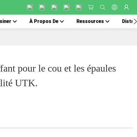
siner
À Propos De
Ressources
Distri
ant pour le cou et les épaules
lité UTK.