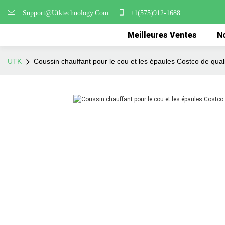
Support@Utktechnology.Com
+1(575)912-1688
Meilleures Ventes
No
UTK
Coussin chauffant pour le cou et les épaules Costco de qual