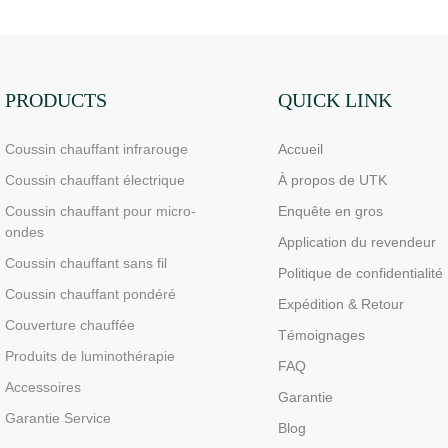
double face pour soulager les
douleurs aux doigts et aux
poignets - LED haute
performance 660/850 nm, 4
PRODUCTS
QUICK LINK
puces en 1 pour une
Coussin chauffant infrarouge
Accueil
luminothérapie rouge à
domicile
Coussin chauffant électrique
À propos de UTK
Coussin chauffant pour micro-
Enquête en gros
ondes
Application du revendeur
Coussin chauffant sans fil
Politique de confidentialité
Coussin chauffant pondéré
Expédition & Retour
Couverture chauffée
Témoignages
Produits de luminothérapie
FAQ
Accessoires
Garantie
Garantie Service
Blog