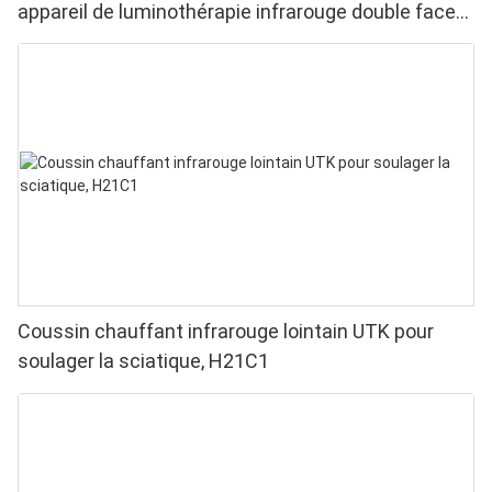
appareil de luminothérapie infrarouge double face
pour soulager les douleurs aux doigts et aux
poignets - LED haute performance 660/850 nm, 4
puces en 1 pour une luminothérapie rouge à
domicile
Coussin chauffant infrarouge lointain UTK pour
soulager la sciatique, H21C1