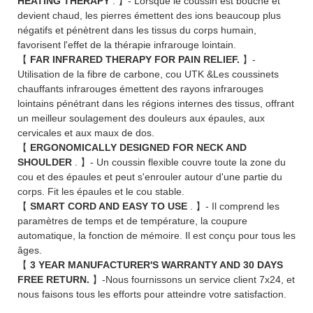
HEATING THERAPY
. 】- Lorsque le coussin est bouché et
devient chaud, les pierres émettent des ions beaucoup plus
négatifs et pénètrent dans les tissus du corps humain,
favorisent l'effet de la thérapie infrarouge lointain.
【
FAR INFRARED THERAPY FOR PAIN RELIEF.
】-
Utilisation de la fibre de carbone, cou UTK &Les coussinets
chauffants infrarouges émettent des rayons infrarouges
lointains pénétrant dans les régions internes des tissus, offrant
un meilleur soulagement des douleurs aux épaules, aux
cervicales et aux maux de dos.
【
ERGONOMICALLY DESIGNED FOR NECK AND
SHOULDER
. 】- Un coussin flexible couvre toute la zone du
cou et des épaules et peut s'enrouler autour d'une partie du
corps. Fit les épaules et le cou stable.
【
SMART CORD AND EASY TO USE
. 】- Il comprend les
paramètres de temps et de température, la coupure
automatique, la fonction de mémoire. Il est conçu pour tous les
âges.
【
3 YEAR MANUFACTURER'S WARRANTY AND 30 DAYS
FREE RETURN.
】-Nous fournissons un service client 7x24, et
nous faisons tous les efforts pour atteindre votre satisfaction.