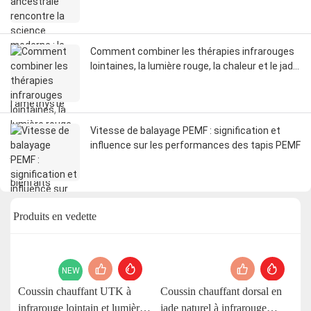
chaleur de l’améthyste
Comment combiner les thérapies infrarouges
lointaines, la lumière rouge, la chaleur et le jade
pour un maximum de bienfaits
Vitesse de balayage PEMF : signification et
influence sur les performances des tapis PEMF
Produits en vedette
NEW
Coussin chauffant UTK à
Coussin chauffant dorsal en
C
infrarouge lointain et lumière
jade naturel à infrarouge
U