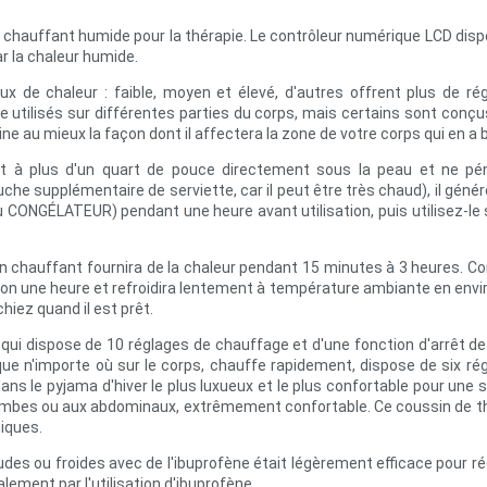
n chauffant humide pour la thérapie. Le contrôleur numérique LCD dis
ar la chaleur humide.
ux de chaleur : faible, moyen et élevé, d'autres offrent plus de r
utilisés sur différentes parties du corps, mais certains sont conçu
ine au mieux la façon dont il affectera la zone de votre corps qui en a 
t à plus d'un quart de pouce directement sous la peau et ne pénètr
supplémentaire de serviette, car il peut être très chaud), il générer
AS au CONGÉLATEUR) pendant une heure avant utilisation, puis utilise
coussin chauffant fournira de la chaleur pendant 15 minutes à 3 heur
n une heure et refroidira lentement à température ambiante en enviro
hiez quand il est prêt.
qui dispose de 10 réglages de chauffage et d'une fonction d'arrêt de
sque n'importe où sur le corps, chauffe rapidement, dispose de six ré
ans le pyjama d'hiver le plus luxueux et le plus confortable pour une se
ambes ou aux abdominaux, extrêmement confortable. Ce coussin de thérap
niques.
haudes ou froides avec de l'ibuprofène était légèrement efficace pour r
lement par l'utilisation d'ibuprofène.