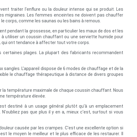
nt traiter l'enflure ou la douleur intense qui se produit. Les
 les migraines. Les femmes enceintes ne doivent pas chauffer
le corps, comme les saunas ou les bains à remous.
nt pendant la grossesse, en particulier les maux de dos et les
l à utiliser un coussin chauffant ou une serviette humide pour
 qui ont tendance à affecter tout votre corps.
ns certaines plages. La plupart des fabricants recommandent
x sangles. L'appareil dispose de 6 modes de chauffage et de la
ible le chauffage thérapeutique à distance de divers groupes
er la température maximale de chaque coussin chauffant. Nous
 une température élevée.
est destiné à un usage général plutôt qu'à un emplacement
 N'oubliez pas que plus il y en a, mieux c'est, surtout si vous
 douleur causée par les crampes. C'est une excellente option si
le moyen le meilleur et le plus efficace de les restaurer. Il