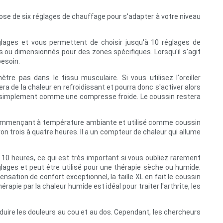
pose de six réglages de chauffage pour s'adapter à votre niveau
églages et vous permettent de choisir jusqu'à 10 réglages de
s ou dimensionnés pour des zones spécifiques. Lorsqu'il s'agit
besoin.
e pas dans le tissu musculaire. Si vous utilisez l'oreiller
a de la chaleur en refroidissant et pourra donc s'activer alors
z-le simplement comme une compresse froide. Le coussin restera
es. Commençant à température ambiante et utilisé comme coussin
n trois à quatre heures. Il a un compteur de chaleur qui allume
 10 heures, ce qui est très important si vous oubliez rarement
glages et peut être utilisé pour une thérapie sèche ou humide.
nsation de confort exceptionnel, la taille XL en fait le coussin
ie par la chaleur humide est idéal pour traiter l'arthrite, les
éduire les douleurs au cou et au dos. Cependant, les chercheurs