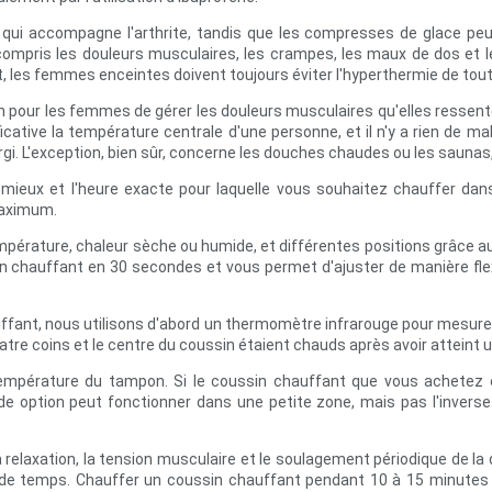
qui accompagne l'arthrite, tandis que les compresses de glace peuve
y compris les douleurs musculaires, les crampes, les maux de dos et
 femmes enceintes doivent toujours éviter l'hyperthermie de tout 
 pour les femmes de gérer les douleurs musculaires qu'elles ressente
tive la température centrale d'une personne, et il n'y a rien de ma
i. L'exception, bien sûr, concerne les douches chaudes ou les saunas,
 mieux et l'heure exacte pour laquelle vous souhaitez chauffer da
maximum.
pérature, chaleur sèche ou humide, et différentes positions grâce au
 chauffant en 30 secondes et vous permet d'ajuster de manière flex
uffant, nous utilisons d'abord un thermomètre infrarouge pour mesur
uatre coins et le centre du coussin étaient chauds après avoir atteint
empérature du tampon. Si le coussin chauffant que vous achetez 
ande option peut fonctionner dans une petite zone, mais pas l'inverse.
la relaxation, la tension musculaire et le soulagement périodique de la
de temps. Chauffer un coussin chauffant pendant 10 à 15 minutes est 