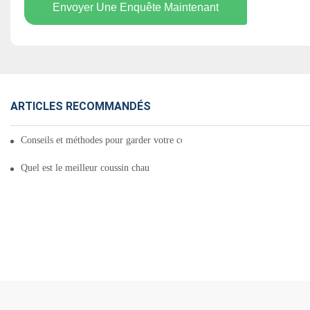
Envoyer Une Enquête Maintenant
ARTICLES RECOMMANDÉS
Conseils et méthodes pour garder votre coussin chauffant complet pour le
Quel est le meilleur coussin chauffant pour tout le corps pour vous ? - Avi