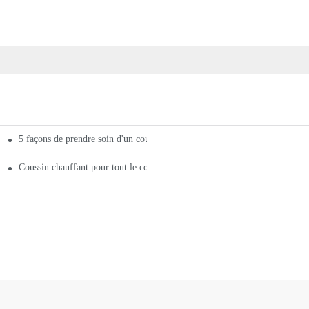
5 façons de prendre soin d'un coussin chauffant pour tout le corps
 dos propre
s sur les coussins chauffants pour tout le corps
Coussin chauffant pour tout le corps Achetez le meilleur coussin chauffant