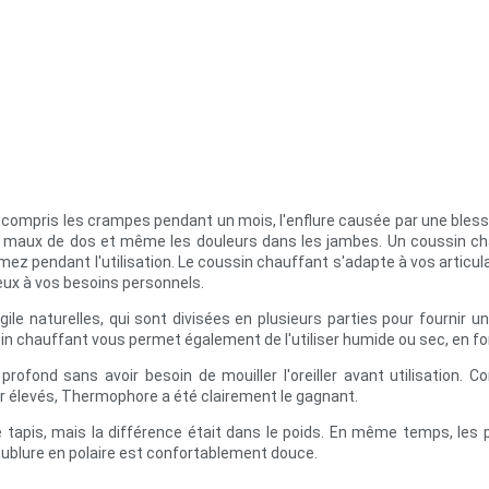
ompris les crampes pendant un mois, l'enflure causée par une blessur
s maux de dos et même les douleurs dans les jambes. Un coussin chau
z pendant l'utilisation. Le coussin chauffant s'adapte à vos articulat
eux à vos besoins personnels.
gile naturelles, qui sont divisées en plusieurs parties pour fournir u
sin chauffant vous permet également de l'utiliser humide ou sec, en fo
profond sans avoir besoin de mouiller l'oreiller avant utilisatio
r élevés, Thermophore a été clairement le gagnant.
ce tapis, mais la différence était dans le poids. En même temps, les
doublure en polaire est confortablement douce.