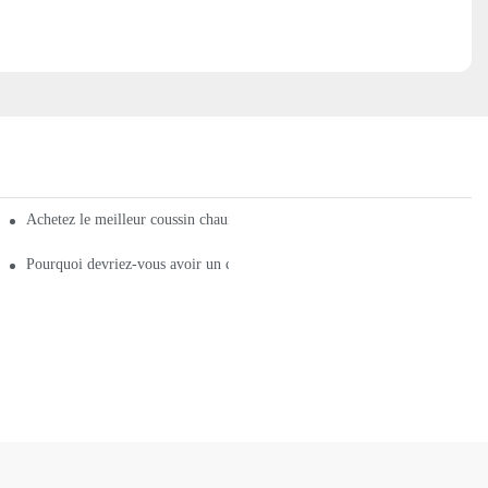
Achetez le meilleur coussin chauffant pour tout le corps à ces prix
 pour tout le corps maintenant
Pourquoi devriez-vous avoir un coussin chauffant pour tout le corps ?