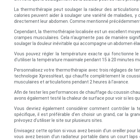
La thermothérapie peut soulager la raideur des articulations 
calories peuvent aider à soulager une variété de maladies, 
directement leur abdomen. Comme mentionné précédemment, les
Cependant, la thermothérapie localisée est un excellent moyen
crampes musculaires. Cela n'augmente pas de manière significa
soulager la douleur inévitable qui accompagne un abdomen élarg
Vous pouvez régler la température exacte qui fonctionne le
d'utiliser la température maximale pendant 15 à 20 minutes 
Personnalisez votre thermothérapie avec trois réglages de tem
technologie XpressHeat, qui chauffe complètement le coussin
musculaires et articulations pendant 2 heures à l'avance.
Afin de tester les performances de chauffage du coussin cha
avons également testé la chaleur de surface pour voir si les q
Vous devriez également considérer comment contrôler la t
spécifique, il est préférable d'en choisir un grand, car la gr
prévoyez d'utiliser le site sur plusieurs sites.
Envisagez cette option si vous avez besoin d'un oreiller pour 
vous avez besoin d'un radiateur portable dans un court laps 