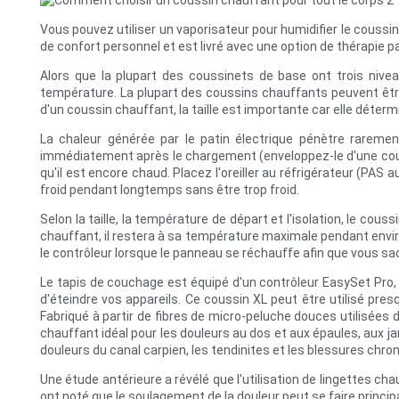
Vous pouvez utiliser un vaporisateur pour humidifier le coussi
de confort personnel et est livré avec une option de thérapie p
Alors que la plupart des coussinets de base ont trois nivea
température. La plupart des coussins chauffants peuvent être 
d'un coussin chauffant, la taille est importante car elle déterm
La chaleur générée par le patin électrique pénètre raremen
immédiatement après le chargement (enveloppez-le d'une couche 
qu'il est encore chaud. Placez l'oreiller au réfrigérateur (P
froid pendant longtemps sans être trop froid.
Selon la taille, la température de départ et l'isolation, le 
chauffant, il restera à sa température maximale pendant enviro
le contrôleur lorsque le panneau se réchauffe afin que vous sac
Le tapis de couchage est équipé d'un contrôleur EasySet Pro, 
d'éteindre vos appareils. Ce coussin XL peut être utilisé pre
Fabriqué à partir de fibres de micro-peluche douces utilisées d
chauffant idéal pour les douleurs au dos et aux épaules, aux j
douleurs du canal carpien, les tendinites et les blessures chro
Une étude antérieure a révélé que l'utilisation de lingettes c
ont noté que le soulagement de la douleur peut se faire principa