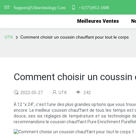
Support@Utktechnology.Com
+1(575)912-1688
Meilleures Ventes
No
UTK
Comment choisir un coussin chauffant pour tout le corps
Comment choisir un coussin c
2022-05-27
UTK
242
À 12 "x 24", c'est l'une des plus grandes options que vous tro
encore. Le meilleur coussin chauffant de tous les temps est s
douce, ses six réglages de température et sa technologie de 
recommandons le coussin chauffant Pure Enrichment PureReli