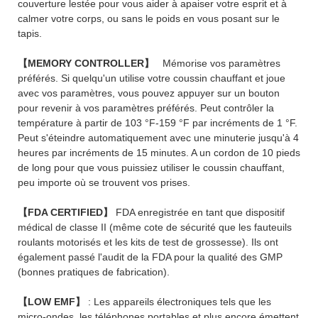
couverture lestée pour vous aider à apaiser votre esprit et à
calmer votre corps, ou sans le poids en vous posant sur le
tapis.
【MEMORY CONTROLLER】
Mémorise vos paramètres
préférés. Si quelqu'un utilise votre coussin chauffant et joue
avec vos paramètres, vous pouvez appuyer sur un bouton
pour revenir à vos paramètres préférés. Peut contrôler la
température à partir de 103 °F-159 °F par incréments de 1 °F.
Peut s'éteindre automatiquement avec une minuterie jusqu'à 4
heures par incréments de 15 minutes. A un cordon de 10 pieds
de long pour que vous puissiez utiliser le coussin chauffant,
peu importe où se trouvent vos prises.
【FDA CERTIFIED】
FDA enregistrée en tant que dispositif
médical de classe II (même cote de sécurité que les fauteuils
roulants motorisés et les kits de test de grossesse). Ils ont
également passé l'audit de la FDA pour la qualité des GMP
(bonnes pratiques de fabrication).
【LOW EMF】
: Les appareils électroniques tels que les
micro-ondes, les téléphones portables et plus encore émettent