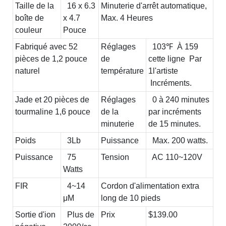
Taille de la
16 x 6.3
Minuterie d'arrêt automatique,
boîte de
x 4.7
Max. 4 Heures
couleur
Pouce
Fabriqué avec 52
Réglages
103℉ À 159
pièces de 1,2 pouce
de
cette ligne Par
naturel
température
1l'artiste
Incréments.
Jade et 20 pièces de
Réglages
0 à 240 minutes
tourmaline 1,6 pouce
de la
par incréments
minuterie
de 15 minutes.
Poids
3Lb
Puissance
Max. 200 watts.
Puissance
75
Tension
AC 110~120V
Watts
FIR
4~14
Cordon d'alimentation extra
μM
long de 10 pieds
Sortie d'ion
Plus de
Prix
$139.00