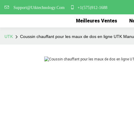
Support@Utktechnology.Com
+1(575)912-1688
Meilleures Ventes
No
UTK
Coussin chauffant pour les maux de dos en ligne UTK Manu