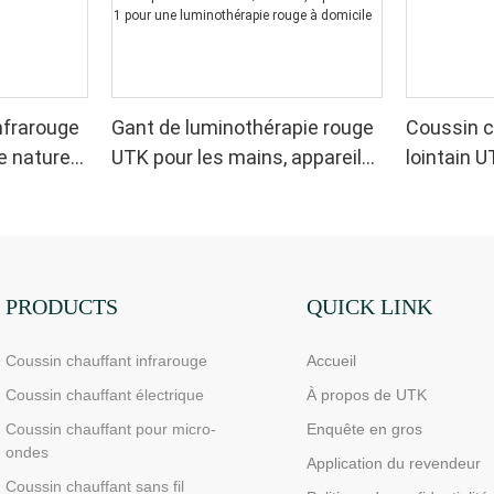
nfrarouge
Gant de luminothérapie rouge
Coussin c
e naturel
UTK pour les mains, appareil
lointain U
de luminothérapie infrarouge
sciatique
double face pour soulager les
douleurs aux doigts et aux
poignets - LED haute
performance 660/850 nm, 4
PRODUCTS
QUICK LINK
puces en 1 pour une
Coussin chauffant infrarouge
Accueil
luminothérapie rouge à
domicile
Coussin chauffant électrique
À propos de UTK
Coussin chauffant pour micro-
Enquête en gros
ondes
Application du revendeur
Coussin chauffant sans fil