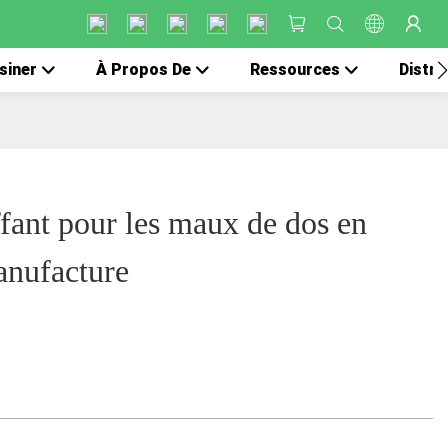
siner
À Propos De
Ressources
Distri
fant pour les maux de dos en
nufacture