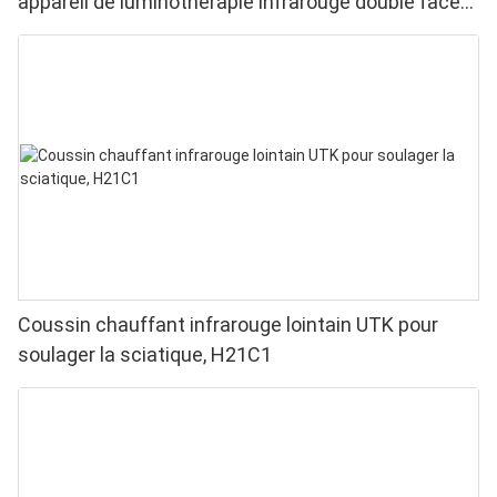
appareil de luminothérapie infrarouge double face
pour soulager les douleurs aux doigts et aux
poignets - LED haute performance 660/850 nm, 4
puces en 1 pour une luminothérapie rouge à
domicile
Coussin chauffant infrarouge lointain UTK pour
soulager la sciatique, H21C1