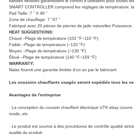
bandes flexibles garantissent le confort d'utilisation pour toutes l
SMART CONTROLLER comprend les réglages de température, la c
Pad Taille: 7 ” X 48 ”
Zone de chauffage: 7 ”X7 ”
Fabriqué avec 20 pièces de pierres de jade naturelles Puissanc
HEAT SUGGESTIONS:
Chaud –Plage de température (103 °F~110 °F)
Faible –Plage de température (~120 °F)
Moyen –Plage de température (~130 °F)
Élevé –Plage de température (140 °F~159 °F)
WARRANTY:
Nalax fournit une garantie limitée d'un an par le fabricant.
Les coussins chauffants usagés seront expédiés tous les ve
Avantages de l'entreprise
· La conception du coussin chauffant électrique UTK ebay couvre diff
mode, etc.
· Le produit est soumis à des procédures de contrôle qualité stric
qualité du produit.