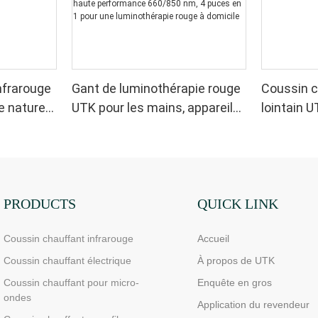
nfrarouge
Gant de luminothérapie rouge
Coussin c
e naturel
UTK pour les mains, appareil
lointain U
de luminothérapie infrarouge
sciatique
double face pour soulager les
douleurs aux doigts et aux
poignets - LED haute
performance 660/850 nm, 4
PRODUCTS
QUICK LINK
puces en 1 pour une
Coussin chauffant infrarouge
Accueil
luminothérapie rouge à
domicile
Coussin chauffant électrique
À propos de UTK
Coussin chauffant pour micro-
Enquête en gros
ondes
Application du revendeur