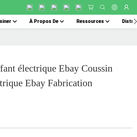
siner
À Propos De
Ressources
Distri
fant électrique Ebay Coussin
ctrique Ebay Fabrication