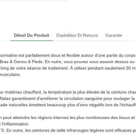
Détail Du Produit
Expédition Et Retours
Garantie
tourmaline est parfaitement doux et flexible autour d'une partie du corp
 Bras & Genou & Pieds. En outre, vous pouvez vous asseoir dessus ou 
u long de votre séance de traitement. À utiliser pendant seulement 30 
 musculaire.
ériau chauffant, la température la plus élevée de la ceinture chauff
lax garantissent d'améliorer la circulation sanguine pour soulager la
urelles émettent beaucoup plus d'ions négatifs lors de l'échauffem
t atteindre les régions internes les plus nombreuses des tissus et 
t l'inflammation.
, les ceintures de taille infrarouges légères sont efficaces pour 