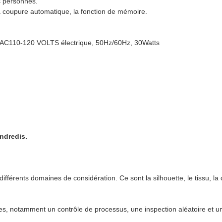
es personnes.
oupure automatique, la fonction de mémoire.
e: AC110-120 VOLTS électrique, 50Hz/60Hz, 30Watts
ndredis.
érents domaines de considération. Ce sont la silhouette, le tissu, la cou
tes, notamment un contrôle de processus, une inspection aléatoire et un