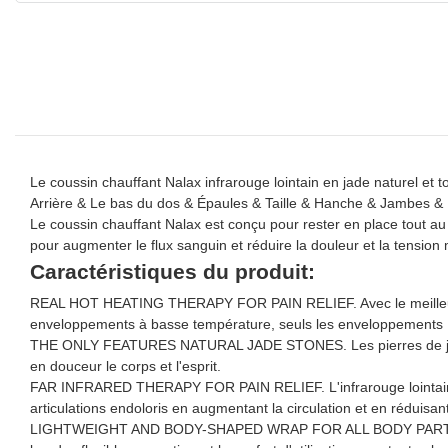
Le coussin chauffant Nalax infrarouge lointain en jade naturel et 
Arrière & Le bas du dos & Épaules & Taille & Hanche & Jambes &
Le coussin chauffant Nalax est conçu pour rester en place tout a
pour augmenter le flux sanguin et réduire la douleur et la tension
Caractéristiques du produit:
REAL HOT HEATING THERAPY FOR PAIN RELIEF. Avec le meilleur mat
enveloppements à basse température, seuls les enveloppements Na
THE ONLY FEATURES NATURAL JADE STONES. Les pierres de jade nat
en douceur le corps et l'esprit.
FAR INFRARED THERAPY FOR PAIN RELIEF. L'infrarouge lointain peu
articulations endoloris en augmentant la circulation et en réduisan
LIGHTWEIGHT AND BODY-SHAPED WRAP FOR ALL BODY PARTS. En outre