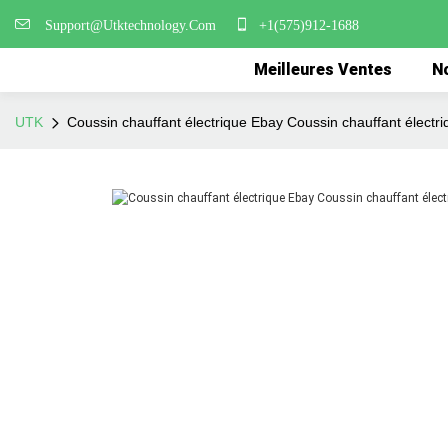
Support@Utktechnology.Com
+1(575)912-1688
Meilleures Ventes
No
UTK
Coussin chauffant électrique Ebay Coussin chauffant électr