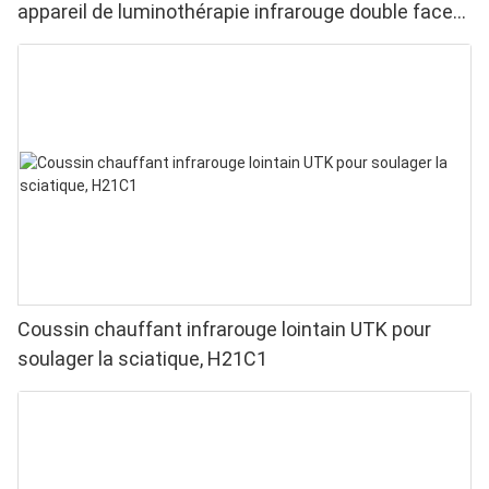
appareil de luminothérapie infrarouge double face
pour soulager les douleurs aux doigts et aux
poignets - LED haute performance 660/850 nm, 4
puces en 1 pour une luminothérapie rouge à
domicile
Coussin chauffant infrarouge lointain UTK pour
soulager la sciatique, H21C1