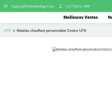
Support@Utktechnology.Com
+1(575)912-1688
Meilleures Ventes
No
UTK
Matelas chauffant personnalisé Costco UTK