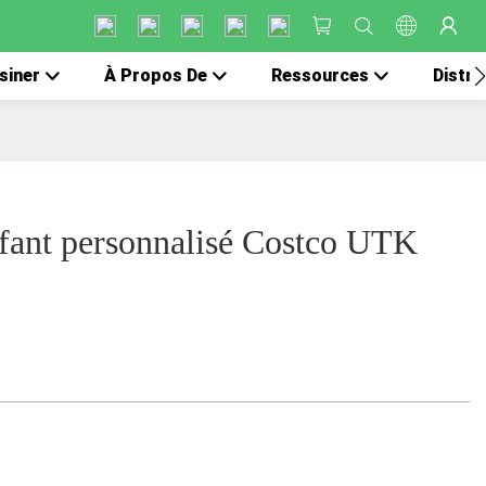
siner
À Propos De
Ressources
Distri
fant personnalisé Costco UTK