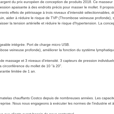
argent du prix européen de conception de produits 2018. Ce masseur p
 pression apaisante à des endroits précis pour masser le mollet. Il pr
nts effets de pétrissage à trois niveaux d'intensité sélectionnables, d
guin, aider à réduire le risque de TVP (Thrombose veineuse profonde), s
isser la tension artérielle et réduire le risque d'hypertension. La conc
argeable intégrée. Port de charge micro USB.
ombose veineuse profonde), améliorer la fonction du système lymphatique,
 massage et 3 niveaux d'intensité. 3 capteurs de pression individuels 
a circonférence du mollet de 10 "à 20".
rantie limitée de 1 an.
s matelas chauffants Costco depuis de nombreuses années. Les capacit
ntreprise. Nous nous engageons à exécuter les normes de l'industrie et 
ue aux clients ayant besoin de nous contacter!