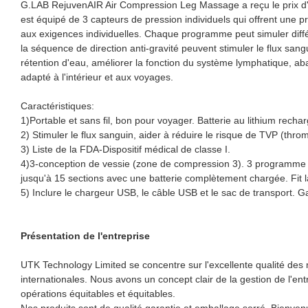
G.LAB RejuvenAIR Air Compression Leg Massage a reçu le prix d'
est équipé de 3 capteurs de pression individuels qui offrent une
aux exigences individuelles. Chaque programme peut simuler différe
la séquence de direction anti-gravité peuvent stimuler le flux san
rétention d'eau, améliorer la fonction du système lymphatique, aba
adapté à l'intérieur et aux voyages.
Caractéristiques:
1)Portable et sans fil, bon pour voyager. Batterie au lithium rech
2) Stimuler le flux sanguin, aider à réduire le risque de TVP (thr
3) Liste de la FDA-Dispositif médical de classe I.
4)3-conception de vessie (zone de compression 3). 3 programme de
jusqu'à 15 sections avec une batterie complètement chargée. Fit l
5) Inclure le chargeur USB, le câble USB et le sac de transport. Ga
Présentation de l'entreprise
UTK Technology Limited se concentre sur l'excellente qualité de
internationales. Nous avons un concept clair de la gestion de l'e
opérations équitables et équitables.
Nos produits sont de qualité garantie et emballage serré. Bienven