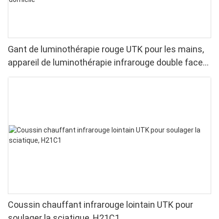
Gant de luminothérapie rouge UTK pour les mains,
appareil de luminothérapie infrarouge double face
pour soulager les douleurs aux doigts et aux
poignets - LED haute performance 660/850 nm, 4
puces en 1 pour une luminothérapie rouge à
domicile
Coussin chauffant infrarouge lointain UTK pour
soulager la sciatique, H21C1