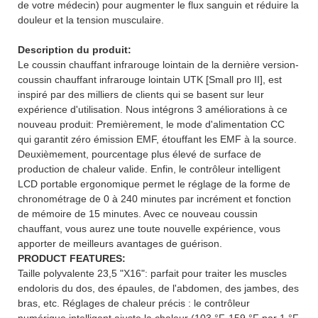
de votre médecin) pour augmenter le flux sanguin et réduire la
douleur et la tension musculaire.
Description du produit:
Le coussin chauffant infrarouge lointain de la dernière version-
coussin chauffant infrarouge lointain UTK [Small pro II], est
inspiré par des milliers de clients qui se basent sur leur
expérience d'utilisation. Nous intégrons 3 améliorations à ce
nouveau produit: Premièrement, le mode d'alimentation CC
qui garantit zéro émission EMF, étouffant les EMF à la source.
Deuxièmement, pourcentage plus élevé de surface de
production de chaleur valide. Enfin, le contrôleur intelligent
LCD portable ergonomique permet le réglage de la forme de
chronométrage de 0 à 240 minutes par incrément et fonction
de mémoire de 15 minutes. Avec ce nouveau coussin
chauffant, vous aurez une toute nouvelle expérience, vous
apporter de meilleurs avantages de guérison.
PRODUCT FEATURES:
Taille polyvalente 23,5 "X16": parfait pour traiter les muscles
endoloris du dos, des épaules, de l'abdomen, des jambes, des
bras, etc. Réglages de chaleur précis : le contrôleur
numérique intelligent ajuste la chaleur (103 °F-159 °F par 1 °F