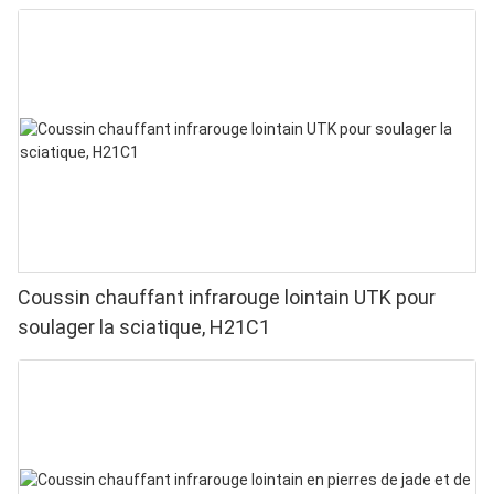
pour soulager les douleurs aux doigts et aux
poignets - LED haute performance 660/850 nm, 4
puces en 1 pour une luminothérapie rouge à
domicile
Coussin chauffant infrarouge lointain UTK pour
soulager la sciatique, H21C1