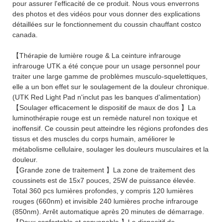
pour assurer l'efficacité de ce produit. Nous vous enverrons
des photos et des vidéos pour vous donner des explications
détaillées sur le fonctionnement du coussin chauffant costco
canada.
【Thérapie de lumière rouge & La ceinture infrarouge
infrarouge UTK a été conçue pour un usage personnel pour
traiter une large gamme de problèmes musculo-squelettiques,
elle a un bon effet sur le soulagement de la douleur chronique.
(UTK Red Light Pad n'inclut pas les banques d'alimentation)
【Soulager efficacement le dispositif de maux de dos 】La
luminothérapie rouge est un remède naturel non toxique et
inoffensif. Ce coussin peut atteindre les régions profondes des
tissus et des muscles du corps humain, améliorer le
métabolisme cellulaire, soulager les douleurs musculaires et la
douleur.
【Grande zone de traitement 】La zone de traitement des
coussinets est de 15x7 pouces, 25W de puissance élevée.
Total 360 pcs lumières profondes, y compris 120 lumières
rouges (660nm) et invisible 240 lumières proche infrarouge
(850nm). Arrêt automatique après 20 minutes de démarrage.
【Doux confortable et convenable 】Le dispositif de