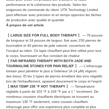
performance et la cohérence des produits. Selon les
exigences de commande du client, UTK Technology Limited
peut effectuer avec précision et en temps opportun les tâches
de production avec qualité et quantité.
À propos de cet article
【
LARGE SIZE FOR FULL BODY THERAPY
】 — 70 pouces
de longueur et 24 pouces de largeur, fixé avec 230 pierres de
tourmaline et 40 pierres de jade naturel, couverture de
l'occiput au talon. Ce tapis chauffant peut être utilisé pour tout
le corps, fournissant un flux constant de chaleur
【
FAR INFRARED THERAPY WITH BOTH JADE AND
TOURMALINE STONES FOR PAIN RELIEF
】 — L'infrarouge
lointain peut pénétrer le plus à l'intérieur (4-14 μM) régions
des tissus. Et les 2 types de pierres émettent des ions négatifs
lors de l'échauffement, apaisent doucement le corps et l'esprit.
【
MAX TEMP 159 °F HOT THERAPY
】 — Température
réglable à partir de 103 °F à 159 °F par a 1 ° Incrément. De
nombreux coussins chauffants électriques se trouvent au
maximum 130 °F seulement, notre coussin chauffant
infrarouge peut offrir une expérience plus complète et plus