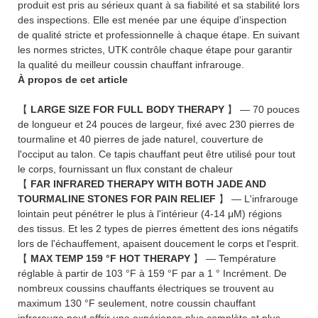
produit est pris au sérieux quant à sa fiabilité et sa stabilité lors
des inspections. Elle est menée par une équipe d'inspection
de qualité stricte et professionnelle à chaque étape. En suivant
les normes strictes, UTK contrôle chaque étape pour garantir
la qualité du meilleur coussin chauffant infrarouge.
À propos de cet article
【
LARGE SIZE FOR FULL BODY THERAPY
】 — 70 pouces
de longueur et 24 pouces de largeur, fixé avec 230 pierres de
tourmaline et 40 pierres de jade naturel, couverture de
l'occiput au talon. Ce tapis chauffant peut être utilisé pour tout
le corps, fournissant un flux constant de chaleur
【
FAR INFRARED THERAPY WITH BOTH JADE AND
TOURMALINE STONES FOR PAIN RELIEF
】 — L'infrarouge
lointain peut pénétrer le plus à l'intérieur (4-14 μM) régions
des tissus. Et les 2 types de pierres émettent des ions négatifs
lors de l'échauffement, apaisent doucement le corps et l'esprit.
【
MAX TEMP 159 °F HOT THERAPY
】 — Température
réglable à partir de 103 °F à 159 °F par a 1 ° Incrément. De
nombreux coussins chauffants électriques se trouvent au
maximum 130 °F seulement, notre coussin chauffant
infrarouge peut offrir une expérience plus complète et plus