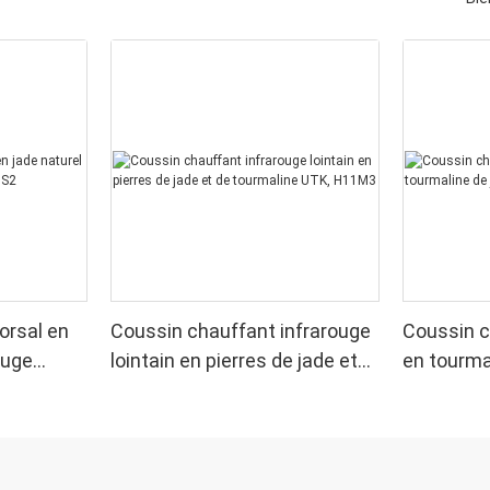
orsal en
Coussin chauffant infrarouge
Coussin c
ouge
lointain en pierres de jade et
en tourma
de tourmaline UTK, H11M3
UTK, H11