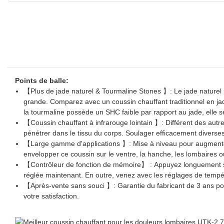
Points de balle:
【Plus de jade naturel & Tourmaline Stones 】: Le jade naturel i
grande. Comparez avec un coussin chauffant traditionnel en jade
la tourmaline possède un SHC faible par rapport au jade, elle s
【Coussin chauffant à infrarouge lointain 】: Différent des autre
pénétrer dans le tissu du corps. Soulager efficacement diverses
【Large gamme d'applications 】: Mise à niveau pour augmenter la
envelopper ce coussin sur le ventre, la hanche, les lombaires ou
【Contrôleur de fonction de mémoire】 : Appuyez longuement sur
réglée maintenant. En outre, venez avec les réglages de tempér
【Après-vente sans souci 】: Garantie du fabricant de 3 ans pour 
votre satisfaction.