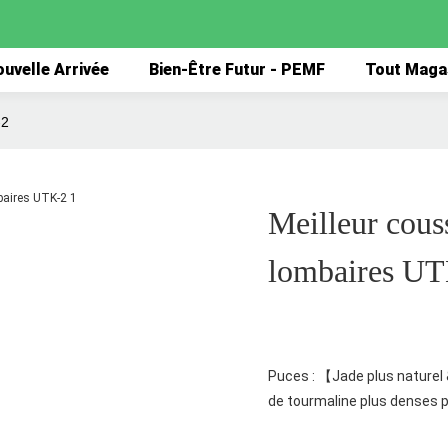
uvelle Arrivée
Bien-Être Futur - PEMF
Tout Maga
-2
Meilleur cous
lombaires U
Puces : 【Jade plus naturel &
de tourmaline plus denses pa