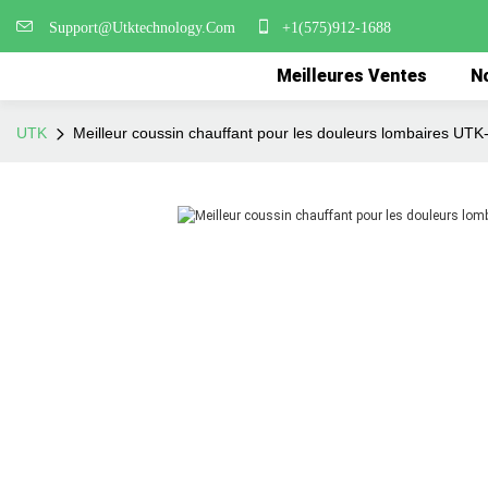
Support@Utktechnology.Com
+1(575)912-1688
Meilleures Ventes
No
UTK
Meilleur coussin chauffant pour les douleurs lombaires UTK