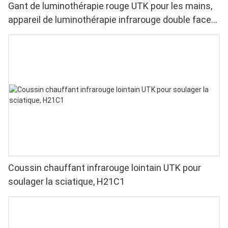
Gant de luminothérapie rouge UTK pour les mains,
appareil de luminothérapie infrarouge double face
pour soulager les douleurs aux doigts et aux
poignets - LED haute performance 660/850 nm, 4
puces en 1 pour une luminothérapie rouge à
domicile
Coussin chauffant infrarouge lointain UTK pour
soulager la sciatique, H21C1