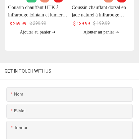
Coussin chauffant UTK à
Coussin chauffant dorsal en
C
infrarouge lointain et lumière
jade naturel à infrarouge
U
rouge avec pierre de jade et
lointain UTK, H11S2
$
299.99
$
199.99
$
269.99
$
139.99
aimants, 66 x 51 cm, H13T4
Ajouter au panier ➔
Ajouter au panier ➔
GET IN TOUCH WITH US
Nom
E-Mail
Teneur