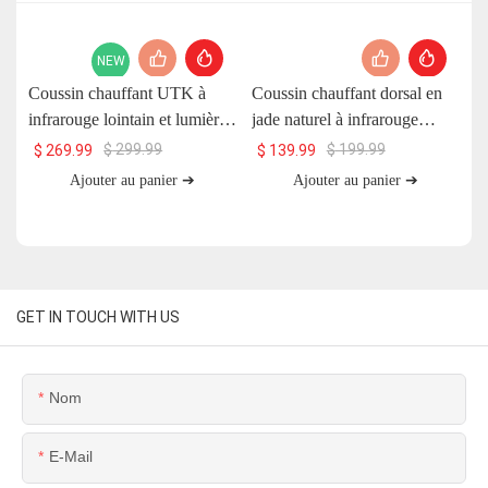
NEW
Coussin chauffant UTK à
Coussin chauffant dorsal en
C
infrarouge lointain et lumière
jade naturel à infrarouge
U
rouge avec pierre de jade et
lointain UTK, H11S2
$
299.99
$
199.99
$
269.99
$
139.99
aimants, 66 x 51 cm, H13T4
Ajouter au panier ➔
Ajouter au panier ➔
GET IN TOUCH WITH US
Nom
E-Mail