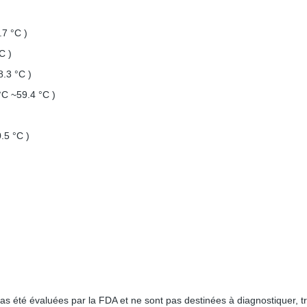
7 °C )
C )
.3 °C )
C ~59.4 °C )
.5 °C )
s été évaluées par la FDA et ne sont pas destinées à diagnostiquer, tr