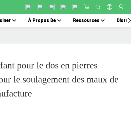
siner
À Propos De
Ressources
Distri
ant pour le dos en pierres
our le soulagement des maux de
ufacture