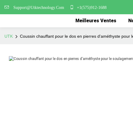
Support@Utktechnology.Com
+1(575)912-1688
Meilleures Ventes
No
UTK
Coussin chauffant pour le dos en pierres d'améthyste pou