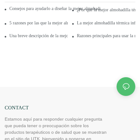
Consejos para ayudarlo a diseñar la mejor almohadilla térmica de infrarroj
¿Por qué la mejor almohadilla térmi
5 razones por las que la mejor almohadilla térmica de infrarrojo lejano es
La mejor almohadilla térmica infrar
Una breve descripción de la mejor almohadilla térmica de infrarrojo leja
Razones principales para usar la me
CONTACT
Estamos aquí para responder cualquier pregunta
que pueda tener o preocupación sobre los
productos terapéuticos o de salud que se muestran
en el sitio de UTK, bienvenido a ponerse en