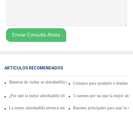
Enviar Consulta Ahora
ARTÍCULOS RECOMENDADOS
Maneras de cuidar su almohadilla térmica infrarroja lejana Best Athletic
Consejos para ayudarlo a diseñar la 
¿Por qué la mejor almohadilla térmica de infrarrojo lejano?
5 razones por las que la mejor almo
La mejor almohadilla térmica infrarroja lejana Compre ahora la mejor alm
Razones principales para usar la me