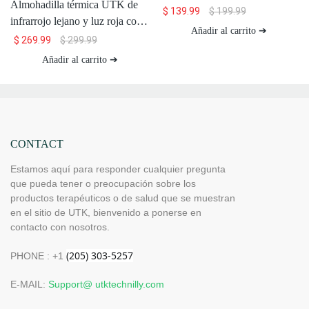
Almohadilla térmica UTK de
infrarrojo lejano UTK, H11S2
$
139.99
$
199.99
infrarrojo lejano y luz roja con
Añadir al carrito ➔
piedra de jade y piedras
$
269.99
$
299.99
magnéticas, 26 x 20'', H13T4
Añadir al carrito ➔
CONTACT
Estamos aquí para responder cualquier pregunta
que pueda tener o preocupación sobre los
productos terapéuticos o de salud que se muestran
en el sitio de UTK, bienvenido a ponerse en
contacto con nosotros.
PHONE : +1
E-MAIL:
Support@ utktechnilly.com