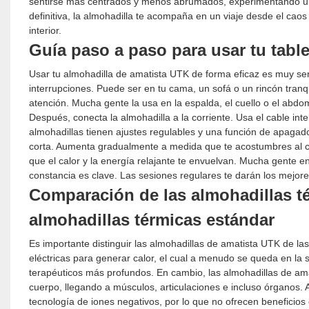
sentirse más centrados y menos abrumados, experimentando un
definitiva, la almohadilla te acompaña en un viaje desde el c
interior.
Guía paso a paso para usar tu tab
Usar tu almohadilla de amatista UTK de forma eficaz es muy se
interrupciones. Puede ser en tu cama, un sofá o un rincón tranqu
atención. Mucha gente la usa en la espalda, el cuello o el abdo
Después, conecta la almohadilla a la corriente. Usa el cable int
almohadillas tienen ajustes regulables y una función de apaga
corta. Aumenta gradualmente a medida que te acostumbres al cal
que el calor y la energía relajante te envuelvan. Mucha gente e
constancia es clave. Las sesiones regulares te darán los mejores
Comparación de las almohadillas t
almohadillas térmicas estándar
Es importante distinguir las almohadillas de amatista UTK de las
eléctricas para generar calor, el cual a menudo se queda en la s
terapéuticos más profundos. En cambio, las almohadillas de amati
cuerpo, llegando a músculos, articulaciones e incluso órganos. 
tecnología de iones negativos, por lo que no ofrecen beneficios