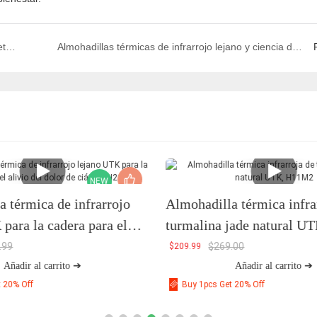
Sanación profunda: cómo el calor infrarrojo lejano penetra el cuerpo para aliviar el dolor
Almohadillas térmicas de infrarrojo lejano y ciencia de la recuperación profunda: cómo el infrarrojo lejano influye en la circulación, la fascia y la regeneración del sistema nervioso.
NEW
 térmica de infrarrojo
Almohadilla térmica infra
para la cadera para el
turmalina jade natural 
dolor de ciática, H21C1
.99
$
269.00
$
209.99
Añadir al carrito ➔
Añadir al carrito ➔
t 20% Off
Buy 1pcs Get 20% Off