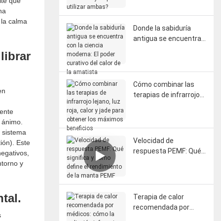
ite que
diferencia y se pueden
na
utilizar ambas?
 la calma
Donde la sabiduría
antigua se encuentra
con la ciencia
librar
moderna: El poder
curativo del calor de la
amatista
Cómo combinar las
en
terapias de infrarrojo
lejano, luz roja, calor y
rente
jade para obtener los
 ánimo.
máximos beneficios
l sistema
Velocidad de
ión). Este
respuesta PEMF: Qué
negativos,
significa y cómo define
ntorno y
el rendimiento de la
manta PEMF
tal.
Terapia de calor
recomendada por
s
médicos: cómo la