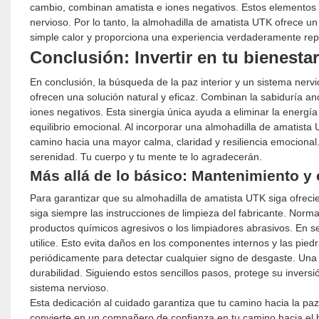
cambio, combinan amatista e iones negativos. Estos elementos a
nervioso. Por lo tanto, la almohadilla de amatista UTK ofrece u
simple calor y proporciona una experiencia verdaderamente re
Conclusión: Invertir en tu bienestar
En conclusión, la búsqueda de la paz interior y un sistema nerv
ofrecen una solución natural y eficaz. Combinan la sabiduría ances
iones negativos. Esta sinergia única ayuda a eliminar la energí
equilibrio emocional. Al incorporar una almohadilla de amatista U
camino hacia una mayor calma, claridad y resiliencia emocional
serenidad. Tu cuerpo y tu mente te lo agradecerán.
Más allá de lo básico: Mantenimiento y
Para garantizar que su almohadilla de amatista UTK siga ofreci
siga siempre las instrucciones de limpieza del fabricante. Norm
productos químicos agresivos o los limpiadores abrasivos. En s
utilice. Esto evita daños en los componentes internos y las piedr
periódicamente para detectar cualquier signo de desgaste. Una
durabilidad. Siguiendo estos sencillos pasos, protege su inversió
sistema nervioso.
Esta dedicación al cuidado garantiza que tu camino hacia la paz 
convierte en un compañero de confianza en tu camino hacia el b