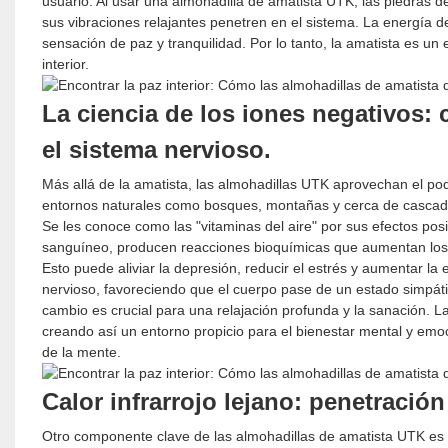
usuario. Al usar una almohadilla de amatista UTK, las piedras d
sus vibraciones relajantes penetren en el sistema. La energía de
sensación de paz y tranquilidad. Por lo tanto, la amatista es u
interior.
La ciencia de los iones negativos: 
el sistema nervioso.
Más allá de la amatista, las almohadillas UTK aprovechan el po
entornos naturales como bosques, montañas y cerca de cascad
Se les conoce como las "vitaminas del aire" por sus efectos pos
sanguíneo, producen reacciones bioquímicas que aumentan los 
Esto puede aliviar la depresión, reducir el estrés y aumentar la
nervioso, favoreciendo que el cuerpo pase de un estado simpáti
cambio es crucial para una relajación profunda y la sanación. 
creando así un entorno propicio para el bienestar mental y emoc
de la mente.
Calor infrarrojo lejano: penetración
Otro componente clave de las almohadillas de amatista UTK es el 