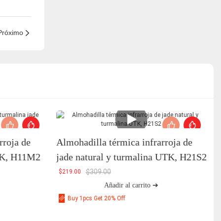
Próximo
rroja de
Almohadilla térmica infrarroja de
UTK, H11M2
jade natural y turmalina UTK, H21S2
$
309.00
$
219.00
Añadir al carrito ➔
Buy 1pcs Get 20% Off