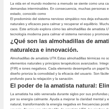
La vida en el mundo moderno a menudo se siente como una carr
demandas interminables. En consecuencia, muchas personas exp
estado, conocido como
El predominio del sistema nervioso simpático nos deja exhausto
naturales y eficaces para calmar y recuperar el equilibrio. M
caos. Este artículo explora cómo las almohadillas de amatista 
tecnología moderna para calmar el sistema nervioso y promover
¿Qué son las almohadillas de ama
naturaleza e innovación.
Almohadillas de amatista UTK
Estas almohadillas térmicas no s
elementos naturales y principios terapéuticos avanzados. Integra
(FIR) e iones negativos. Cada elemento desempeña un papel fun
diseño prioriza la comodidad y la eficacia del usuario. Son fáci
profundo para la relajación y la sanación.
El poder de la amatista natural: El
La amatista ha sido venerada durante siglos por sus profundas
por su energía calmante. Ayuda a mejorar la claridad mental y e
natural, transformando la energía negativa en frecuencias posit