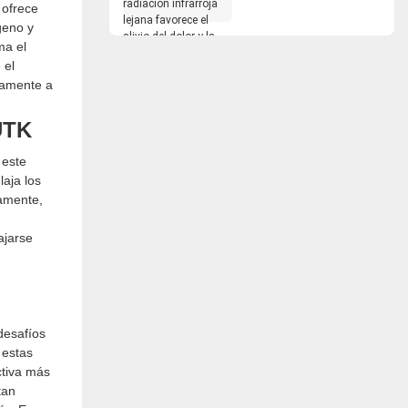
 ofrece
radiación infrarroja
geno y
lejana favorece el alivio
ma el
del dolor y la
 el
recuperación
tamente a
UTK
 este
laja los
eamente,
ajarse
desafíos
 estas
ctiva más
tan