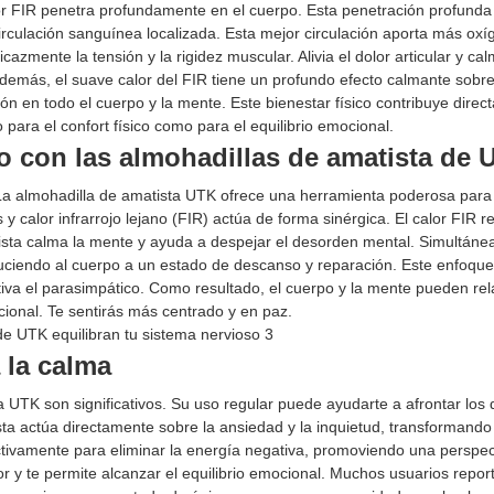
calor FIR penetra profundamente en el cuerpo. Esta penetración profunda
irculación sanguínea localizada. Esta mejor circulación aporta más oxí
cazmente la tensión y la rigidez muscular. Alivia el dolor articular y cal
Además, el suave calor del FIR tiene un profundo efecto calmante sobre
n en todo el cuerpo y la mente. Este bienestar físico contribuye direc
o para el confort físico como para el equilibrio emocional.
o con las almohadillas de amatista de 
l. La almohadilla de amatista UTK ofrece una herramienta poderosa para
y calor infrarrojo lejano (FIR) actúa de forma sinérgica. El calor FIR re
tista calma la mente y ayuda a despejar el desorden mental. Simultán
uciendo al cuerpo a un estado de descanso y reparación. Este enfoque
ctiva el parasimpático. Como resultado, el cuerpo y la mente pueden rel
cional. Te sentirás más centrado y en paz.
 la calma
 UTK son significativos. Su uso regular puede ayudarte a afrontar los 
sta actúa directamente sobre la ansiedad y la inquietud, transformando
ctivamente para eliminar la energía negativa, promoviendo una perspe
r y te permite alcanzar el equilibrio emocional. Muchos usuarios repor