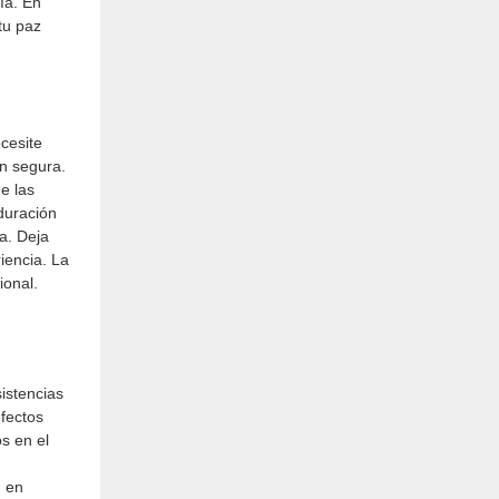
ía. En
tu paz
cesite
ón segura.
e las
duración
a. Deja
iencia. La
ional.
sistencias
efectos
s en el
, en