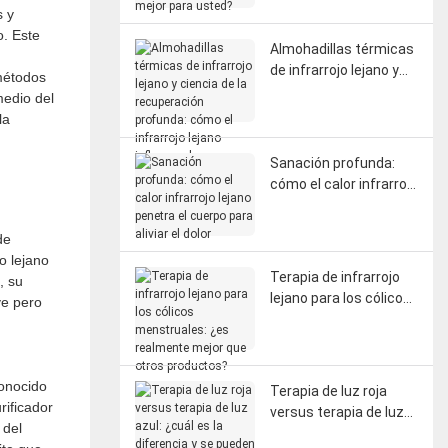
s y
mejor para usted?
. Este
Almohadillas térmicas
de infrarrojo lejano y
 métodos
ciencia de la
medio del
recuperación
la
profunda: cómo el
infrarrojo lejano influye
Sanación profunda:
en la circulación, la
cómo el calor infrarrojo
fascia y la
lejano penetra el
regeneración del
cuerpo para aliviar el
sistema nervioso.
de
dolor
o lejano
Terapia de infrarrojo
, su
lejano para los cólicos
ve pero
menstruales: ¿es
realmente mejor que
otros productos?
conocido
Terapia de luz roja
rificador
versus terapia de luz
 del
azul: ¿cuál es la