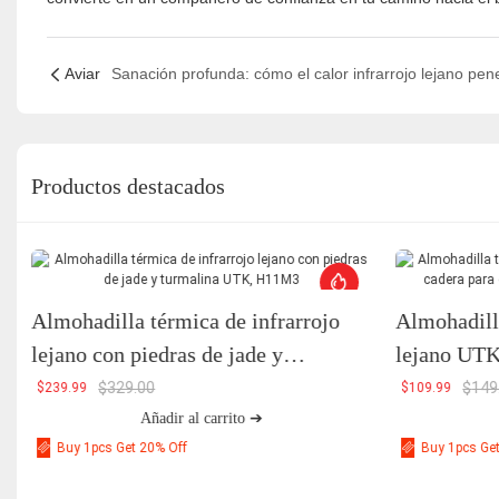
Aviar
Productos destacados
Almohadilla térmica de infrarrojo
Almohadilla
lejano con piedras de jade y
lejano UTK 
turmalina UTK, H11M3
alivio del 
$
329.00
$
149
$
239.99
$
109.99
Añadir al carrito ➔
Buy 1pcs Get 20% Off
Buy 1pcs Ge