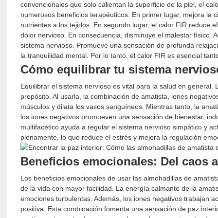
convencionales que solo calientan la superficie de la piel, el 
numerosos beneficios terapéuticos. En primer lugar, mejora la c
nutrientes a los tejidos. En segundo lugar, el calor FIR reduce efi
dolor nervioso. En consecuencia, disminuye el malestar físico. 
sistema nervioso. Promueve una sensación de profunda relajació
la tranquilidad mental. Por lo tanto, el calor FIR es esencial tant
Cómo equilibrar tu sistema nervios
Equilibrar el sistema nervioso es vital para la salud en genera
propósito. Al usarla, la combinación de amatista, iones negativos 
músculos y dilata los vasos sanguíneos. Mientras tanto, la ama
los iones negativos promueven una sensación de bienestar, ind
multifacético ayuda a regular el sistema nervioso simpático y a
plenamente, lo que reduce el estrés y mejora la regulación emo
Beneficios emocionales: Del caos a
Los beneficios emocionales de usar las almohadillas de amatista
de la vida con mayor facilidad. La energía calmante de la amati
emociones turbulentas. Además, los iones negativos trabajan a
positiva. Esta combinación fomenta una sensación de paz interio