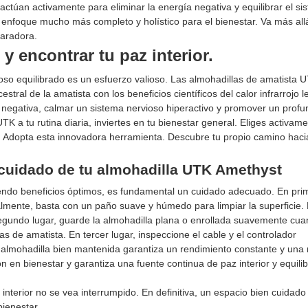
ctúan activamente para eliminar la energía negativa y equilibrar el si
n enfoque mucho más completo y holístico para el bienestar. Va más all
paradora.
 y encontrar tu paz interior.
ioso equilibrado es un esfuerzo valioso. Las almohadillas de amatista 
tral de la amatista con los beneficios científicos del calor infrarrojo l
a negativa, calmar un sistema nervioso hiperactivo y promover un prof
TK a tu rutina diaria, inviertes en tu bienestar general. Eliges activam
. Adopta esta innovadora herramienta. Descubre tu propio camino haci
 cuidado de tu almohadilla UTK Amethyst
endo beneficios óptimos, es fundamental un cuidado adecuado. En prim
almente, basta con un paño suave y húmedo para limpiar la superficie. E
egundo lugar, guarde la almohadilla plana o enrollada suavemente cua
as de amatista. En tercer lugar, inspeccione el cable y el controlador
 almohadilla bien mantenida garantiza un rendimiento constante y una
n en bienestar y garantiza una fuente continua de paz interior y equilib
interior no se vea interrumpido. En definitiva, un espacio bien cuidado
ienestar.