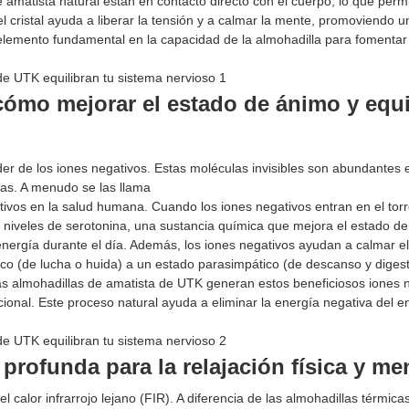
e amatista natural están en contacto directo con el cuerpo, lo que perm
l cristal ayuda a liberar la tensión y a calmar la mente, promoviendo u
n elemento fundamental en la capacidad de la almohadilla para fomentar
cómo mejorar el estado de ánimo y equi
der de los iones negativos. Estas moléculas invisibles son abundantes 
as. A menudo se las llama
itivos en la salud humana. Cuando los iones negativos entran en el tor
niveles de serotonina, una sustancia química que mejora el estado de
 energía durante el día. Además, los iones negativos ayudan a calmar e
co (de lucha o huida) a un estado parasimpático (de descanso y digest
Las almohadillas de amatista de UTK generan estos beneficiosos iones 
ional. Este proceso natural ayuda a eliminar la energía negativa del e
 profunda para la relajación física y men
calor infrarrojo lejano (FIR). A diferencia de las almohadillas térmica