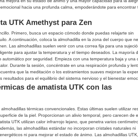
a mejora en su estado de ánimo y una mayor capacidad para la alegr
aos emocional hacia una profunda calma, empoderándote para encontrar 
leta UTK Amethyst para Zen
ncillo. Primero, busca un espacio cómodo donde puedas relajarte sin
ilo. A continuación, coloca la almohadilla en la zona del cuerpo que ne
men. Las almohadillas suelen venir con una correa fija para una sujeci
eligente para ajustar la temperatura y el tiempo deseados. La mayoría d
do automático por seguridad. Empieza con una temperatura baja y una 
or. Durante la sesión, concéntrate en una respiración profunda y lent
ncuentra que la meditación o los estiramientos suaves mejoran la exper
 resultados para el equilibrio del sistema nervioso y el bienestar emoc
érmicas de amatista UTK con las
 almohadillas térmicas convencionales. Estas últimas suelen utilizar re
uperficie de la piel. Proporcionan un alivio temporal, pero carecen de 
sta UTK utilizan calor infrarrojo lejano, que penetra varios centímetro
Además, las almohadillas estándar no incorporan cristales naturales ni
 energéticos ni para mejorar el estado de ánimo. Las almohadillas UTK