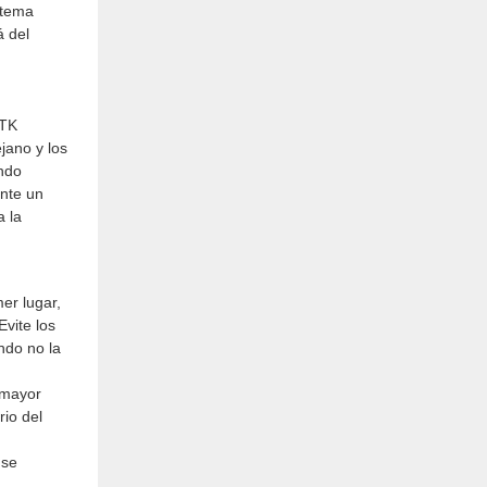
stema
á del
UTK
ejano y los
undo
ente un
a la
er lugar,
vite los
ndo no la
 mayor
rio del
 se