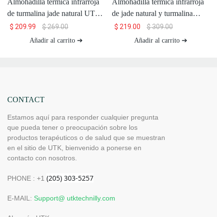
Almohadilla térmica infrarroja
Almohadilla térmica infrarroja
de turmalina jade natural UTK,
de jade natural y turmalina
H11M2
UTK, H21S2
$
209.99
$
269.00
$
219.00
$
309.00
Añadir al carrito ➔
Añadir al carrito ➔
CONTACT
Estamos aquí para responder cualquier pregunta
que pueda tener o preocupación sobre los
productos terapéuticos o de salud que se muestran
en el sitio de UTK, bienvenido a ponerse en
contacto con nosotros.
PHONE : +1
E-MAIL:
Support@ utktechnilly.com