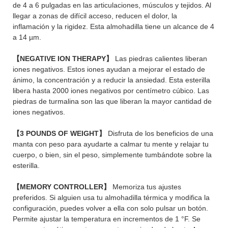
de 4 a 6 pulgadas en las articulaciones, músculos y tejidos. Al
llegar a zonas de difícil acceso, reducen el dolor, la
inflamación y la rigidez. Esta almohadilla tiene un alcance de 4
a 14 µm.
【NEGATIVE ION THERAPY】
Las piedras calientes liberan
iones negativos. Estos iones ayudan a mejorar el estado de
ánimo, la concentración y a reducir la ansiedad. Esta esterilla
libera hasta 2000 iones negativos por centímetro cúbico. Las
piedras de turmalina son las que liberan la mayor cantidad de
iones negativos.
【3 POUNDS OF WEIGHT】
Disfruta de los beneficios de una
manta con peso para ayudarte a calmar tu mente y relajar tu
cuerpo, o bien, sin el peso, simplemente tumbándote sobre la
esterilla.
【MEMORY CONTROLLER】
Memoriza tus ajustes
preferidos. Si alguien usa tu almohadilla térmica y modifica la
configuración, puedes volver a ella con solo pulsar un botón.
Permite ajustar la temperatura en incrementos de 1 °F. Se