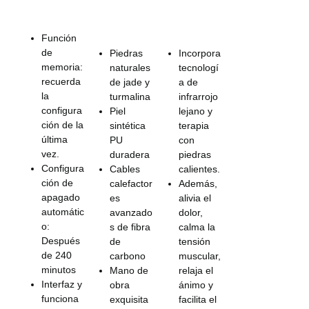
Función
de
Piedras
Incorpora
memoria:
naturales
tecnologí
recuerda
de jade y
a de
la
turmalina
infrarrojo
configura
Piel
lejano y
ción de la
sintética
terapia
última
PU
con
vez.
duradera
piedras
Configura
Cables
calientes.
ción de
calefactor
Además,
apagado
es
alivia el
automátic
avanzado
dolor,
o:
s de fibra
calma la
Después
de
tensión
de 240
carbono
muscular,
minutos
Mano de
relaja el
Interfaz y
obra
ánimo y
funciona
exquisita
facilita el