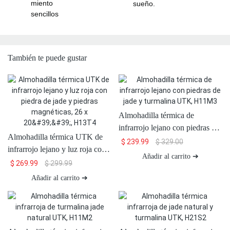
miento
sueño.
sencillos
También te puede gustar
Almohadilla térmica de
infrarrojo lejano con piedras de
Almohadilla térmica UTK de
jade y turmalina UTK, H11M3
$
239.99
$
329.00
infrarrojo lejano y luz roja con
Añadir al carrito ➔
piedra de jade y piedras
$
269.99
$
299.99
magnéticas, 26 x 20'', H13T4
Añadir al carrito ➔