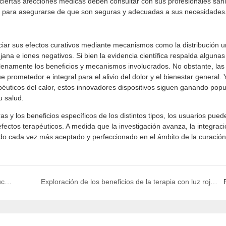
ciertas afecciones médicas deben consultar con sus profesionales sani
ras para asegurarse de que son seguras y adecuadas a sus necesidades
ciar sus efectos curativos mediante mecanismos como la distribución u
 lejana e iones negativos. Si bien la evidencia científica respalda alguna
lenamente los beneficios y mecanismos involucrados. No obstante, las
 prometedor e integral para el alivio del dolor y el bienestar general.
apéuticos del calor, estos innovadores dispositivos siguen ganando popu
u salud.
as y los beneficios específicos de los distintos tipos, los usuarios pue
ectos terapéuticos. A medida que la investigación avanza, la integrac
do cada vez más aceptado y perfeccionado en el ámbito de la curación
Almohadilla térmica UTK para cuello y hombros: la solución definitiva para aliviar el dolor
Exploración de los beneficios de la terapia con luz roja en el cuidado de la piel: eficacia y elección de los dispositivos adecuados