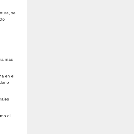
ntura, se
cto
tra más
na en el
 daño
rales
omo el