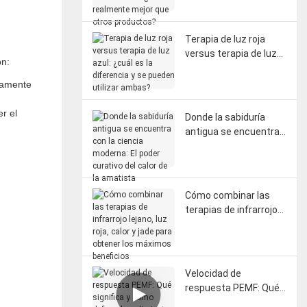
realmente mejor que
otros productos?
Terapia de luz roja
versus terapia de luz
on:
azul: ¿cuál es la
diferencia y se pueden
damente
utilizar ambas?
r el
Donde la sabiduría
antigua se encuentra
con la ciencia
moderna: El poder
curativo del calor de la
amatista
Cómo combinar las
terapias de infrarrojo
lejano, luz roja, calor y
jade para obtener los
máximos beneficios
Velocidad de
respuesta PEMF: Qué
significa y cómo define