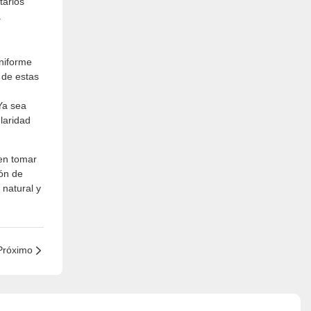
tarios
.
niforme
s de estas
 Ya sea
laridad
den tomar
ión de
 natural y
Próximo