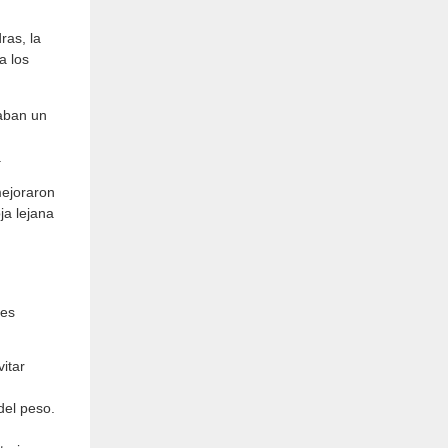
ras, la
a los
aban un
.
mejoraron
ja lejana
nes
itar
del peso.