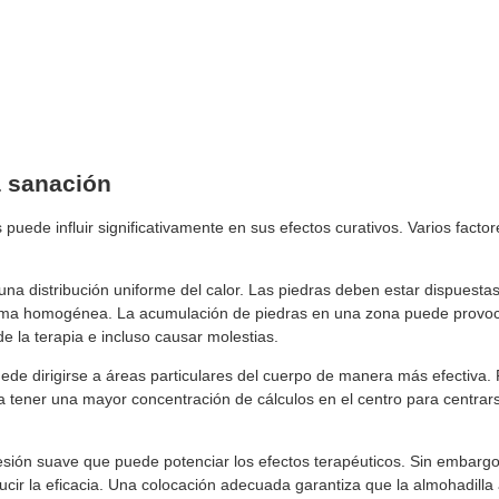
a sanación
puede influir significativamente en sus efectos curativos. Varios facto
na distribución uniforme del calor. Las piedras deben estar dispuesta
forma homogénea. La acumulación de piedras en una zona puede provo
 de la terapia e incluso causar molestias.
ede dirigirse a áreas particulares del cuerpo de manera más efectiva. 
 tener una mayor concentración de cálculos en el centro para centrars
resión suave que puede potenciar los efectos terapéuticos. Sin embarg
ucir la eficacia. Una colocación adecuada garantiza que la almohadilla