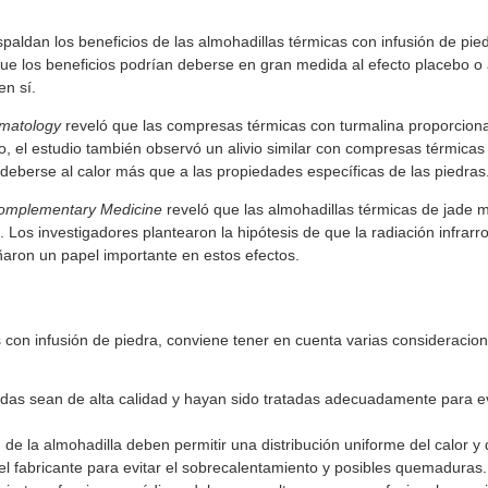
spaldan los beneficios de las almohadillas térmicas con infusión de pied
que los beneficios podrían deberse en gran medida al efecto placebo o 
en sí.
umatology
reveló que las compresas térmicas con turmalina proporcion
argo, el estudio también observó un alivio similar con compresas térmicas
 deberse al calor más que a las propiedades específicas de las piedras
 Complementary Medicine
reveló que las almohadillas térmicas de jade 
. Los investigadores plantearon la hipótesis de que la radiación infrarro
ñaron un papel importante en estos efectos.
as con infusión de piedra, conviene tener en cuenta varias consideracio
adas sean de alta calidad y hayan sido tratadas adecuadamente para ev
n de la almohadilla deben permitir una distribución uniforme del calor y 
el fabricante para evitar el sobrecalentamiento y posibles quemaduras.