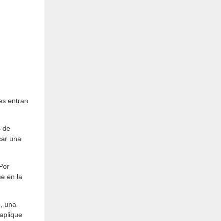
res entran
s de
car una
Por
e en la
o, una
 aplique