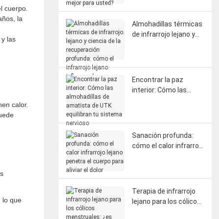
l cuerpo.
mejor para usted?
años, la
Almohadillas térmicas
de infrarrojo lejano y
 y las
ciencia de la
recuperación
profunda: cómo el
infrarrojo lejano influye
Encontrar la paz
en la circulación, la
interior: Cómo las
fascia y la
almohadillas de
nen calor.
regeneración del
amatista de UTK
puede
sistema nervioso.
equilibran tu sistema
nervioso
Sanación profunda:
cómo el calor infrarrojo
lejano penetra el
cuerpo para aliviar el
as
dolor
Terapia de infrarrojo
 lo que
lejano para los cólicos
menstruales: ¿es