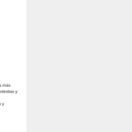
ea más
olestias y
o y