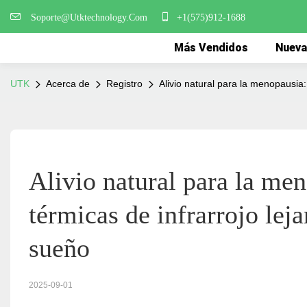
Soporte@Utktechnology.Com
+1(575)912-1688
Más Vendidos
Nueva
UTK
Acerca de
Registro
Alivio natural para la menopausia:
Alivio natural para la me
térmicas de infrarrojo leja
sueño
2025-09-01