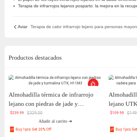
Terapia de infrarrojos lejanos posparto: la mejora en la re
Aviar
Productos destacados
Almohadilla térmica de infrarrojo
Almohadilla
lejano con piedras de jade y
lejano UTK 
turmalina UTK, H11M3
alivio del 
$
329.00
$
149
$
239.99
$
109.99
Añadir al carrito ➔
Buy 1pcs Get 20% Off
Buy 1pcs Ge