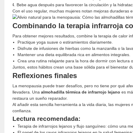
Bebe agua después para favorecer la circulación y la hidratac
Con el uso regular, muchas mujeres notan mejoras duraderas en 
Combinando la terapia infrarroja co
Para obtener mejores resultados, combine la terapia de calor inf
Practique yoga suave o estiramientos diariamente.
Disfrute de infusiones de hierbas como la manzanilla o la la
Mantener una dieta equilibrada rica en alimentos integrales.
Crea una rutina relajante para la hora de dormir con lectura 
Juntos, estos hábitos crean una base sólida para el bienestar 
Reflexiones finales
La menopausia puede traer desafíos, pero no tiene por qué afec
llevadera. Una
almohadilla térmica de infrarrojo lejano
es más
restaura un sueño reparador.
Al añadir esta sencilla herramienta a la vida diaria, las mujere
confianza.
Lectura recomendada:
Terapia de infrarrojos lejanos y flujo sanguíneo: cómo una me
El papel de los rayos infrarrojos lejanos en la salud femenina