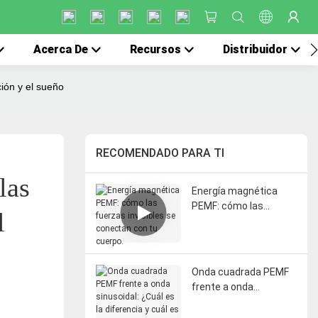
Acerca De
Recursos
Distribuidor
ción y el sueño
RECOMENDADO PARA TI
as 
Energía magnética
PEMF: cómo las
 
fuerzas invisibles se
conectan con tu
cuerpo.
Onda cuadrada PEMF
frente a onda
sinusoidal: ¿Cuál es la
diferencia y cuál es