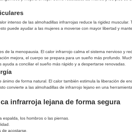
ticulares
lor intenso de las almohadillas infrarrojas reduce la rigidez muscular.
o, esto puede ayudar a las mujeres a moverse con mayor libertad y mant
 de la menopausia. El calor infrarrojo calma el sistema nervioso y re
ulación mejora, el cuerpo se prepara para un sueño más profundo. Muc
 ayuda a conciliar el sueño más rápido y a despertarse renovadas.
ergía
ánimo de forma natural. El calor también estimula la liberación de end
to convierte a las almohadillas de infrarrojo lejano en una herramienta
ca infrarroja lejana de forma segura
a espalda, los hombros o las piernas.
idad.
 de acostarse.