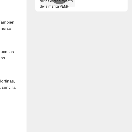
el rendimiento de la
manta PEMF
 También
enerse
duce las
has
orfinas,
 sencilla