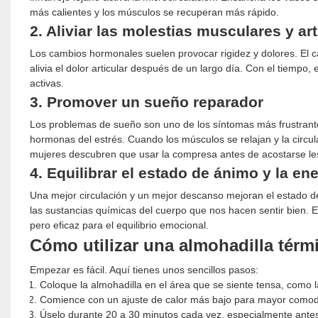
más calientes y los músculos se recuperan más rápido.
2. Aliviar las molestias musculares y ar
Los cambios hormonales suelen provocar rigidez y dolores. El ca
alivia el dolor articular después de un largo día. Con el tiemp
activas.
3. Promover un sueño reparador
Los problemas de sueño son uno de los síntomas más frustrantes
hormonas del estrés. Cuando los músculos se relajan y la circ
mujeres descubren que usar la compresa antes de acostarse les
4. Equilibrar el estado de ánimo y la en
Una mejor circulación y un mejor descanso mejoran el estado de 
las sustancias químicas del cuerpo que nos hacen sentir bien. Es
pero eficaz para el equilibrio emocional.
Cómo utilizar una almohadilla térmi
Empezar es fácil. Aquí tienes unos sencillos pasos:
Coloque la almohadilla en el área que se siente tensa, como l
Comience con un ajuste de calor más bajo para mayor comod
Úselo durante 20 a 30 minutos cada vez, especialmente antes