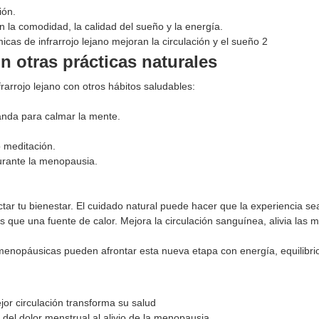
ión.
la comodidad, la calidad del sueño y la energía.
n otras prácticas naturales
rarrojo lejano con otros hábitos saludables:
vanda para calmar la mente.
o meditación.
durante la menopausia.
tar tu bienestar. El cuidado natural puede hacer que la experiencia s
 que una fuente de calor. Mejora la circulación sanguínea, alivia las m
s menopáusicas pueden afrontar esta nueva etapa con energía, equilibri
jor circulación transforma su salud
: del dolor menstrual al alivio de la menopausia