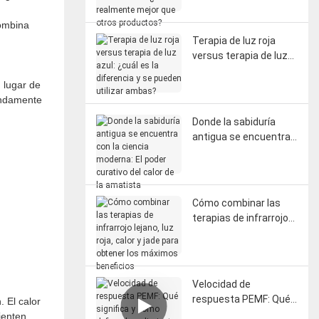
realmente mejor que
otros productos?
ombina
Terapia de luz roja
versus terapia de luz
azul: ¿cuál es la
 lugar de
diferencia y se pueden
fundamente
utilizar ambas?
Donde la sabiduría
antigua se encuentra
con la ciencia
moderna: El poder
curativo del calor de la
amatista
Cómo combinar las
terapias de infrarrojo
lejano, luz roja, calor y
jade para obtener los
máximos beneficios
Velocidad de
respuesta PEMF: Qué
 El calor
significa y cómo define
ienten