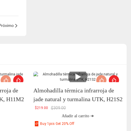
Próximo
rroja de
Almohadilla térmica infrarroja de
UTK, H11M2
jade natural y turmalina UTK, H21S2
$
309.00
$
219.00
Añadir al carrito ➔
Buy 1pcs Get 20% Off