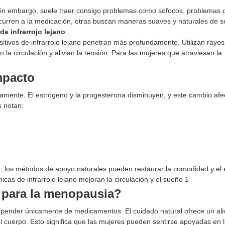
Sin embargo, suele traer consigo problemas como sofocos, problemas 
ecurren a la medicación, otras buscan maneras suaves y naturales de s
de infrarrojo lejano
.
ositivos de infrarrojo lejano penetran más profundamente. Utilizan rayos
 la circulación y alivian la tensión. Para las mujeres que atraviesan la
mpacto
amente. El estrógeno y la progesterona disminuyen, y este cambio afe
s notan:
los métodos de apoyo naturales pueden restaurar la comodidad y el eq
s para la menopausia?
pender únicamente de medicamentos. El cuidado natural ofrece un ali
l cuerpo. Esto significa que las mujeres pueden sentirse apoyadas en 