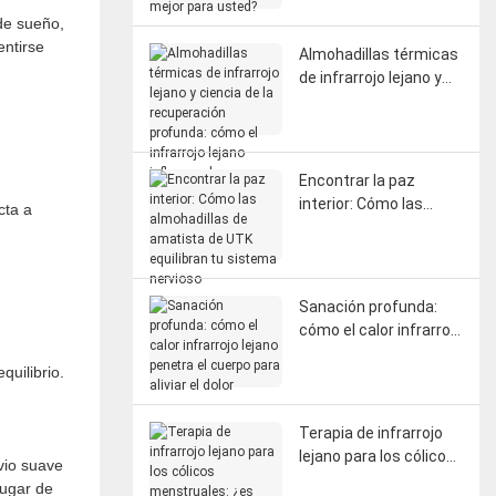
mejor para usted?
de sueño,
entirse
Almohadillas térmicas
de infrarrojo lejano y
ciencia de la
recuperación
profunda: cómo el
infrarrojo lejano influye
Encontrar la paz
en la circulación, la
interior: Cómo las
cta a
fascia y la
almohadillas de
regeneración del
amatista de UTK
sistema nervioso.
equilibran tu sistema
nervioso
Sanación profunda:
cómo el calor infrarrojo
lejano penetra el
uilibrio.
cuerpo para aliviar el
dolor
Terapia de infrarrojo
lejano para los cólicos
vio suave
menstruales: ¿es
lugar de