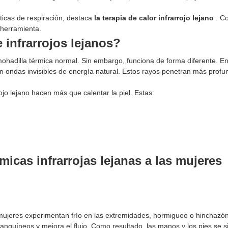
ticas de respiración, destaca
la terapia de calor infrarrojo lejano
. C
a herramienta.
 infrarrojos lejanos?
mohadilla térmica normal. Sin embargo, funciona de forma diferente. En
 son ondas invisibles de energía natural. Estos rayos penetran más pro
ojo lejano hacen más que calentar la piel. Estas:
icas infrarrojas lejanas a las mujeres
ujeres experimentan frío en las extremidades, hormigueo o hinchazón.
 sanguíneos y mejora el flujo. Como resultado, las manos y los pies se s