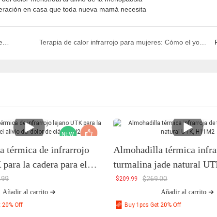
cuperación en casa que toda nueva mamá necesita
Terapia de calor infrarrojo lejano para personas mayores: una alternativa natural a los analgésicos
Terapia de calor infrarrojo para mujeres: Cómo el yoga y el pilates mejoran la flexibilidad y la relajación
NEW
 térmica de infrarrojo
Almohadilla térmica infra
para la cadera para el
turmalina jade natural 
dolor de ciática, H21C1
.99
$
269.00
$
209.99
Añadir al carrito ➔
Añadir al carrito ➔
t 20% Off
Buy 1pcs Get 20% Off