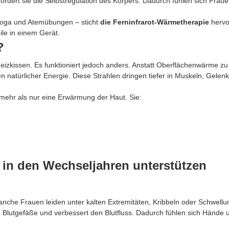
rdert sie die Selbstregulation des Körpers. Dadurch fühlen sich Frau
Yoga und Atemübungen – sticht
die Ferninfrarot-Wärmetherapie
hervo
le in einem Gerät.
?
Heizkissen. Es funktioniert jedoch anders. Anstatt Oberflächenwärme zu
n natürlicher Energie. Diese Strahlen dringen tiefer in Muskeln, Gelen
 mehr als nur eine Erwärmung der Haut. Sie:
 in den Wechseljahren unterstützen
anche Frauen leiden unter kalten Extremitäten, Kribbeln oder Schwellu
 die Blutgefäße und verbessert den Blutfluss. Dadurch fühlen sich Hände