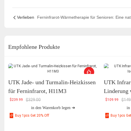
Verlieben
Empfohlene Produkte
UTK Jade- und Turmalin-Heizkissen
UTK Infrar
für Ferninfrarot, H11M3
Linderung 
H21C1
$
329.00
$
149
$
239.99
$
109.99
in den Warenkorb legen ➔
in
Buy 1pcs Get 20% Off
Buy 1pcs Ge