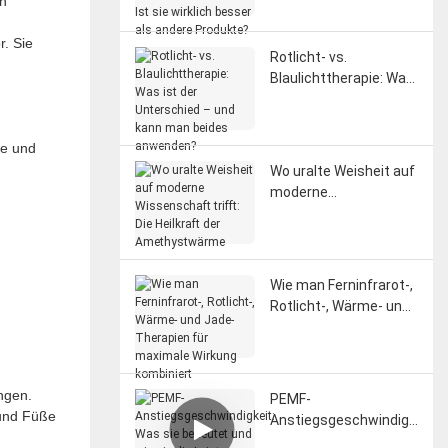
en
erden: Ist sie wirklich
besser als andere
r. Sie
Produkte?
Rotlicht- vs.
Blaulichttherapie: Was
ist der Unterschied –
und kann man beides
anwenden?
ke und
Wo uralte Weisheit auf
moderne
Wissenschaft trifft:
Die Heilkraft der
Amethystwärme
Wie man Ferninfrarot-,
Rotlicht-, Wärme- und
Jade-Therapien für
maximale Wirkung
kombiniert
ngen.
PEMF-
 und Füße
Anstiegsgeschwindigk
eit: Was sie bedeutet