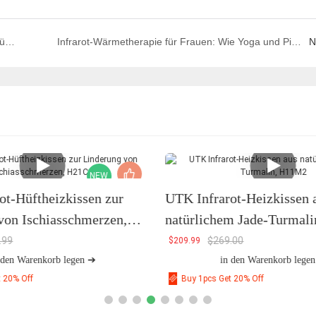
Ferninfrarot-Wärmetherapie für Senioren: Eine natürliche Alternative zu Schmerzmitteln
Infrarot-Wärmetherapie für Frauen: Wie Yoga und Pilates für mehr Flexibilität und Entspannung sorgen
N
NEW
ot-Hüftheizkissen zur
UTK Infrarot-Heizkissen 
von Ischiasschmerzen,
natürlichem Jade-Turmal
.99
$
269.00
$
209.99
 den Warenkorb legen ➔
in den Warenkorb lege
t 20% Off
Buy 1pcs Get 20% Off