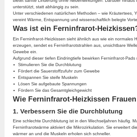
bietet sanfte Linderung ohne Nebenwirkungen. Darüber hinaus fö
unterstützt, statt abhängig zu sein.
Unter verschiedenen natürlichen Methoden – wie Kräutertees, 
vereint Wärme, Entspannung und wissenschaftlich belegte Vortei
Was ist ein Ferninfrarot-Heizkissen
Ein Ferninfrarot-Heizkissen sieht ähnlich aus wie ein normales 
erzeugen, sendet es Ferninfrarotstrahlen aus, unsichtbare Welle
Gewebe ein.
Aufgrund dieser tiefen Eindringtiefe bewirken Ferninfrarot-Pads
Stimulieren Sie die Durchblutung
Fördert die Sauerstoffzufuhr zum Gewebe
Entspannen Sie steife Muskeln
Lösen Sie aufgebaute Spannungen
Fördern Sie das Gesamtgleichgewicht
Wie Ferninfrarot-Heizkissen Frauen
1. Verbessern Sie die Durchblutung
Eine schlechte Durchblutung ist in den Wechseljahren häufig. M
Ferninfrarotwärme aktiviert die Mikrozirkulation. Sie erweitert
wärmer an und die Muskeln erholen sich schneller.