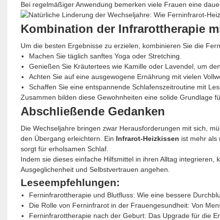
Bei regelmäßiger Anwendung bemerken viele Frauen eine dauerha
Kombination der Infrarottherapie m
Um die besten Ergebnisse zu erzielen, kombinieren Sie die Fe
Machen Sie täglich sanftes Yoga oder Stretching.
Genießen Sie Kräutertees wie Kamille oder Lavendel, um den
Achten Sie auf eine ausgewogene Ernährung mit vielen Vollw
Schaffen Sie eine entspannende Schlafenszeitroutine mit Les
Zusammen bilden diese Gewohnheiten eine solide Grundlage fü
Abschließende Gedanken
Die Wechseljahre bringen zwar Herausforderungen mit sich, müs
den Übergang erleichtern. Ein
Infrarot-Heizkissen
ist mehr als
sorgt für erholsamen Schlaf.
Indem sie dieses einfache Hilfsmittel in ihren Alltag integrier
Ausgeglichenheit und Selbstvertrauen angehen.
Leseempfehlungen:
Ferninfrarottherapie und Blutfluss: Wie eine bessere Durchbl
Die Rolle von Ferninfrarot in der Frauengesundheit: Von Me
Ferninfrarottherapie nach der Geburt: Das Upgrade für die E