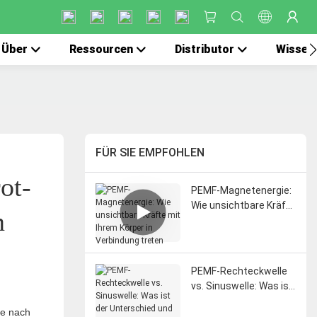
Über
Ressourcen
Distributor
Wissen
FÜR SIE EMPFOHLEN
ot-
PEMF-Magnetenergie:
Wie unsichtbare Kräfte
n
mit Ihrem Körper in
Verbindung treten
PEMF-Rechteckwelle
vs. Sinuswelle: Was ist
der Unterschied und
re nach
welche ist besser für