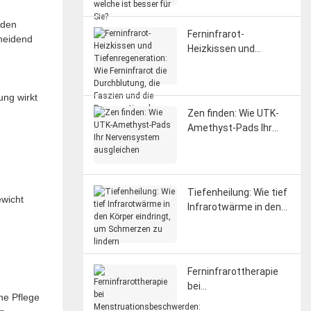
Sie?
 den
Ferninfrarot-
heidend
Heizkissen und
Tiefenregeneration:
Wie Ferninfrarot die
Durchblutung, die
ng wirkt
Faszien und die
Zen finden: Wie UTK-
Regeneration des
Amethyst-Pads Ihr
Nervensystems
Nervensystem
beeinflusst
ausgleichen
Tiefenheilung: Wie tief
wicht
Infrarotwärme in den
Körper eindringt, um
Schmerzen zu lindern
Ferninfrarottherapie
bei
he Pflege
Menstruationsbeschw