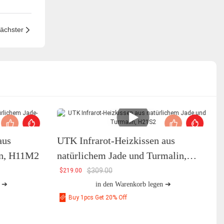
ächster
aus
UTK Infrarot-Heizkissen aus
in, H11M2
natürlichem Jade und Turmalin,
H21S2
$
309.00
$
219.00
n ➔
in den Warenkorb legen ➔
Buy 1pcs Get 20% Off