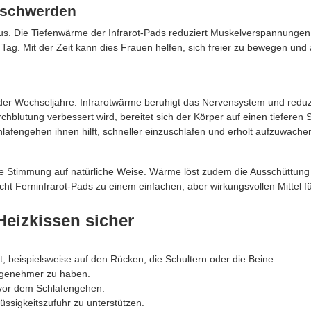
eschwerden
s. Die Tiefenwärme der Infrarot-Pads reduziert Muskelverspannungen
g. Mit der Zeit kann dies Frauen helfen, sich freier zu bewegen und a
 Wechseljahre. Infrarotwärme beruhigt das Nervensystem und reduz
lutung verbessert wird, bereitet sich der Körper auf einen tieferen S
afengehen ihnen hilft, schneller einzuschlafen und erholt aufzuwache
e Stimmung auf natürliche Weise. Wärme löst zudem die Ausschüttung
 Ferninfrarot-Pads zu einem einfachen, aber wirkungsvollen Mittel f
Heizkissen sicher
, beispielsweise auf den Rücken, die Schultern oder die Beine.
angenehmer zu haben.
 vor dem Schlafengehen.
üssigkeitszufuhr zu unterstützen.