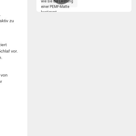
und wie sie die
Leistung einer PEMF-
.
Matte bestimmt
ktiv zu
iert
chlaf vor.
n.
 von
ür