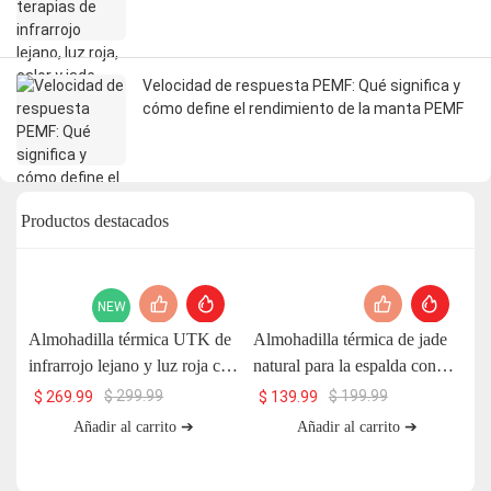
máximos beneficios
Velocidad de respuesta PEMF: Qué significa y
cómo define el rendimiento de la manta PEMF
Productos destacados
NEW
Almohadilla térmica UTK de
Almohadilla térmica de jade
Al
infrarrojo lejano y luz roja con
natural para la espalda con
U
piedra de jade y piedras
infrarrojo lejano UTK, H11S2
$
299.99
$
199.99
$
269.99
$
139.99
magnéticas, 26 x 20'', H13T4
Añadir al carrito ➔
Añadir al carrito ➔