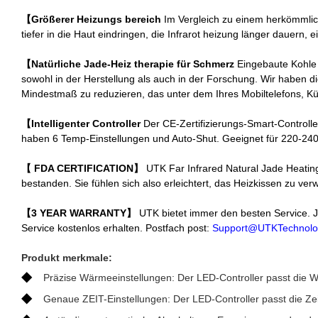
【Größerer Heizungs bereich
Im Vergleich zu einem herkömmlic
tiefer in die Haut eindringen, die Infrarot heizung länger dauern
【Natürliche Jade-Heiz therapie für Schmerz
Eingebaute Kohle f
sowohl in der Herstellung als auch in der Forschung. Wir haben d
Mindestmaß zu reduzieren, das unter dem Ihres Mobiltelefons, Kü
【Intelligenter Controller
Der CE-Zertifizierungs-Smart-Controller
haben 6 Temp-Einstellungen und Auto-Shut. Geeignet für 220-24
【 FDA CERTIFICATION】
UTK Far Infrared Natural Jade Heatin
bestanden. Sie fühlen sich also erleichtert, das Heizkissen zu ve
【3 YEAR WARRANTY】
UTK bietet immer den besten Service. Je
Service kostenlos erhalten. Postfach post:
Support@UTKTechnolo
Produkt merkmale:
◆
Präzise Wärmeeinstellungen: Der LED-Controller passt die W
◆
Genaue ZEIT-Einstellungen: Der LED-Controller passt die Zei