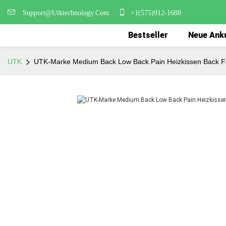
Support@Utktechnology.Com
+1(575)912-1688
Bestseller
Neue Ank
UTK
UTK-Marke Medium Back Low Back Pain Heizkissen Back F