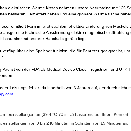
hen elektrischen Wärme kissen nehmen unsere Natursteine mit 126 Stüc
, einen besseren Heiz effekt haben und eine größere Wärme fläche habe
aser emittiert Fern infrarot strahlen, effektive Linderung von Muskels ch
ie ausgereifte technische Abschirmung elektro magnetischer Strahlung g
hlschranks und anderer Haushalts geräte liegt.
 verfügt über eine Speicher funktion, die für Benutzer geeignet ist, um 
0V
g Pad ist von der FDA als Medical Device Class II registriert, und 
rwenden.
der Leistungs fehler tritt innerhalb von 3 Jahren auf, der durch nicht
gy.com
ärmeeinstellungen an (39.4 °C-70.5 °C) basierend auf Ihrem Komfort 
t einstellungen von 0 bis 240 Minuten in Schritten von 15 Minuten an.