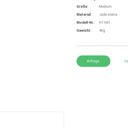
Größe:
Medium
Material:
Jade steine
Modell-Nr.:
H11M1
Gewicht:
4Kg
Anfrage
Ge