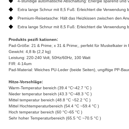
◆
4-stündige automatische Abschaltung: Energie sparend und 
◆
Extra lange Schnur mit 8,5 Fuß: Erleichtert die Verwendung 
◆
Premium-Reisetasche: Hält das Heizkissen zwischen den An
◆
Extra lange Schnur mit 8,5 Fuß: Erleichtert die Verwendung 
Produkts pezifi kationen:
Pad-Größe: 21 & Prime; x 31 & Prime;, perfekt für Muskelkater i
Gewicht: 4,8 lb (2,2 kg)
Leistung: 220-240 Volt, 50Hz/60Hz, 100 Watt
FIR: 4-14um
Pad-Material: Weiches PU-Leder (beide Seiten), ungiftige PP-Baum
Hitze-Vorschläge:
Warm-Temperatur bereich (39.4 °C~42.7 °C )
Nieder temperatur bereich (43.3 °C~48.3 °C )
Mittel temperatur bereich (48.8 °C ~52.2 °C )
Mittel Hochtemperaturbereich (54.4 °C ~59.4 °C )
Hoch temperatur bereich (60 °C~65 °C )
Sehr hoher Temperaturbereich (65.5 °C ~70.5 °C )