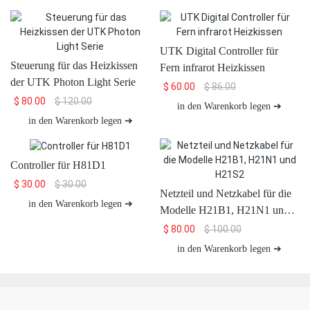
UTK Digital Controller für
Steuerung für das Heizkissen
Fern infrarot Heizkissen
der UTK Photon Light Serie
$
60.00
$
86.00
$
80.00
$
120.00
in den Warenkorb legen ➔
in den Warenkorb legen ➔
Controller für H81D1
$
30.00
$
30.00
Netzteil und Netzkabel für die
in den Warenkorb legen ➔
Modelle H21B1, H21N1 und
H21S2
$
80.00
$
100.00
in den Warenkorb legen ➔