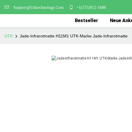
Support@Utktechnology.Com
+1(575)912-1688
Bestseller
Neue Ank
UTK
Jade-Infrarotmatte H11M1 UTK-Marke Jade-Infrarotmatte