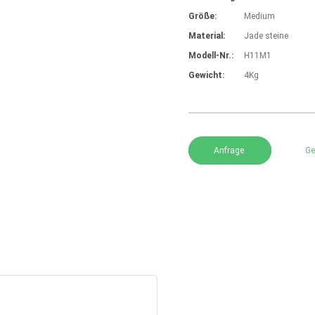
Größe:
Medium
Material:
Jade steine
Modell-Nr.:
H11M1
Gewicht:
4Kg
Anfrage
Ge