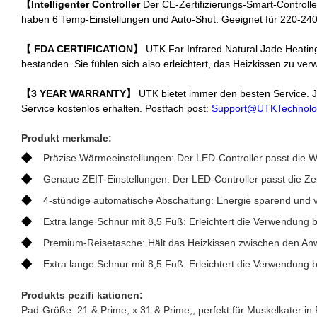
【Intelligenter Controller
Der CE-Zertifizierungs-Smart-Controller
haben 6 Temp-Einstellungen und Auto-Shut. Geeignet für 220-24
【 FDA CERTIFICATION】
UTK Far Infrared Natural Jade Heatin
bestanden. Sie fühlen sich also erleichtert, das Heizkissen zu ve
【3 YEAR WARRANTY】
UTK bietet immer den besten Service. Je
Service kostenlos erhalten. Postfach post:
Support@UTKTechnolo
Produkt merkmale:
◆
Präzise Wärmeeinstellungen: Der LED-Controller passt die W
◆
Genaue ZEIT-Einstellungen: Der LED-Controller passt die Zei
◆
4-stündige automatische Abschaltung: Energie sparend und 
◆
Extra lange Schnur mit 8,5 Fuß: Erleichtert die Verwendung 
◆
Premium-Reisetasche: Hält das Heizkissen zwischen den An
◆
Extra lange Schnur mit 8,5 Fuß: Erleichtert die Verwendung 
Produkts pezifi kationen:
Pad-Größe: 21 & Prime; x 31 & Prime;, perfekt für Muskelkater i