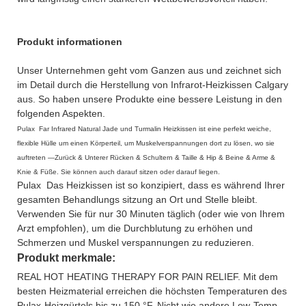
Produkt informationen
Unser Unternehmen geht vom Ganzen aus und zeichnet sich
im Detail durch die Herstellung von Infrarot-Heizkissen Calgary
aus. So haben unsere Produkte eine bessere Leistung in den
folgenden Aspekten.
Pulax Far Infrared Natural Jade und Turmalin Heizkissen ist eine perfekt weiche,
flexible Hülle um einen Körperteil, um Muskelverspannungen dort zu lösen, wo sie
auftreten —Zurück & Unterer Rücken & Schultern & Taille & Hip & Beine & Arme &
Knie & Füße. Sie können auch darauf sitzen oder darauf liegen.
Pulax Das Heizkissen ist so konzipiert, dass es während Ihrer
gesamten Behandlungs sitzung an Ort und Stelle bleibt.
Verwenden Sie für nur 30 Minuten täglich (oder wie von Ihrem
Arzt empfohlen), um die Durchblutung zu erhöhen und
Schmerzen und Muskel verspannungen zu reduzieren.
Produkt merkmale:
REAL HOT HEATING THERAPY FOR PAIN RELIEF. Mit dem
besten Heizmaterial erreichen die höchsten Temperaturen des
Pulax-Heizgürtels bis zu 150 °F. Nicht wie andere Low-Temp-