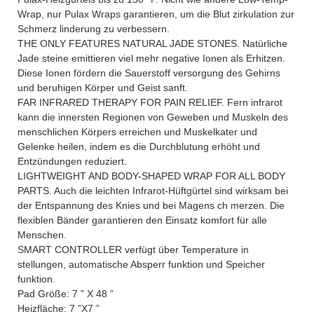
Wrap, nur Pulax Wraps garantieren, um die Blut zirkulation zur
Schmerz linderung zu verbessern.
THE ONLY FEATURES NATURAL JADE STONES. Natürliche
Jade steine emittieren viel mehr negative Ionen als Erhitzen.
Diese Ionen fördern die Sauerstoff versorgung des Gehirns
und beruhigen Körper und Geist sanft.
FAR INFRARED THERAPY FOR PAIN RELIEF. Fern infrarot
kann die innersten Regionen von Geweben und Muskeln des
menschlichen Körpers erreichen und Muskelkater und
Gelenke heilen, indem es die Durchblutung erhöht und
Entzündungen reduziert.
LIGHTWEIGHT AND BODY-SHAPED WRAP FOR ALL BODY
PARTS. Auch die leichten Infrarot-Hüftgürtel sind wirksam bei
der Entspannung des Knies und bei Magens ch merzen. Die
flexiblen Bänder garantieren den Einsatz komfort für alle
Menschen.
SMART CONTROLLER verfügt über Temperature in
stellungen, automatische Absperr funktion und Speicher
funktion.
Pad Größe: 7 ” X 48 ”
Heizfläche: 7 ”X7 ”