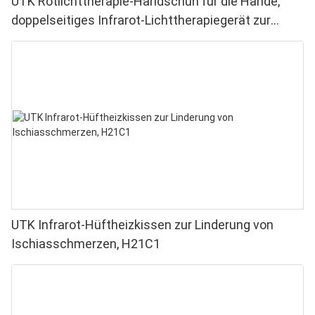
UTK Rotlichttherapie-Handschuh für die Hände,
doppelseitiges Infrarot-Lichttherapiegerät zur
Linderung von Finger- und Handgelenkschmerzen –
Hochleistungs-LEDs (660–850 nm), 4 Chips in 1,
Rotlichttherapie für Zuhause
UTK Infrarot-Hüftheizkissen zur Linderung von
Ischiasschmerzen, H21C1