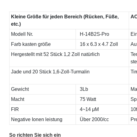
Kleine Größe für jeden Bereich (Rücken, Füße,
AC
etc.)
Modell Nr.
H-14B2S-Pro
Ei
Farb kasten größe
16 x 6.3 x 4.7 Zoll
Au
Hergestellt mit 52 Stück 1,2 Zoll natürlich
Te
st
Jade und 20 Stück 1,6-Zoll-Turmalin
Ti
Gewicht
3Lb
Ma
Macht
75 Watt
Sp
FIR
4~14 μM
10f
Negative Ionen leistung
Über 2000/cc
Pr
So richten Sie sich ein