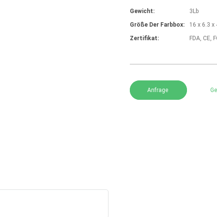
Gewicht:
3Lb
Größe Der Farbbox:
16 x 6.3 x 
Zertifikat:
FDA, CE, 
Anfrage
Ge