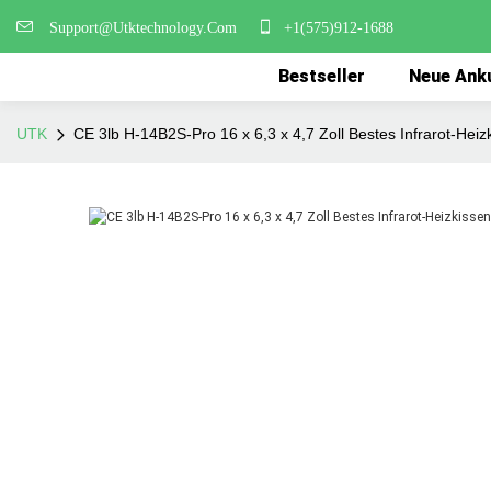
Support@Utktechnology.Com
+1(575)912-1688
Bestseller
Neue Ank
UTK
CE 3lb H-14B2S-Pro 16 x 6,3 x 4,7 Zoll Bestes Infrarot-He