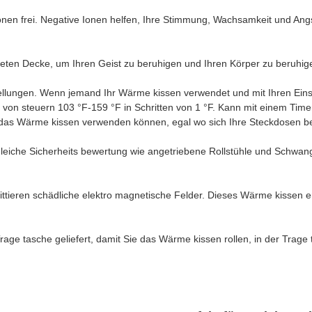
onen frei. Negative Ionen helfen, Ihre Stimmung, Wachsamkeit und Angs
hteten Decke, um Ihren Geist zu beruhigen und Ihren Körper zu beruhig
llungen. Wenn jemand Ihr Wärme kissen verwendet und mit Ihren Einste
von steuern 103 °F-159 °F in Schritten von 1 °F. Kann mit einem Timer
 das Wärme kissen verwenden können, egal wo sich Ihre Steckdosen b
 (gleiche Sicherheits bewertung wie angetriebene Rollstühle und Schwan
ttieren schädliche elektro magnetische Felder. Dieses Wärme kissen em
Trage tasche geliefert, damit Sie das Wärme kissen rollen, in der Tra