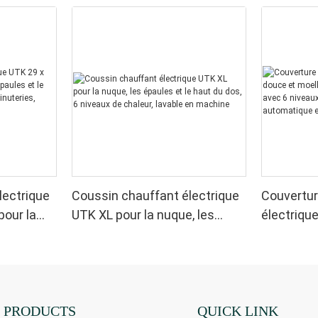
lectrique
Coussin chauffant électrique
Couvertur
pour la
UTK XL pour la nuque, les
électriqu
 le dos, 6
épaules et le haut du dos, 6
moelleuse,
4
niveaux de chaleur, lavable en
sherpa, a
utomatique
machine
chaleur, 
chauffage
PRODUCTS
QUICK LINK