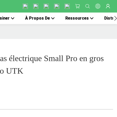
siner
À Propos De
Ressources
Distri
as électrique Small Pro en gros
co UTK