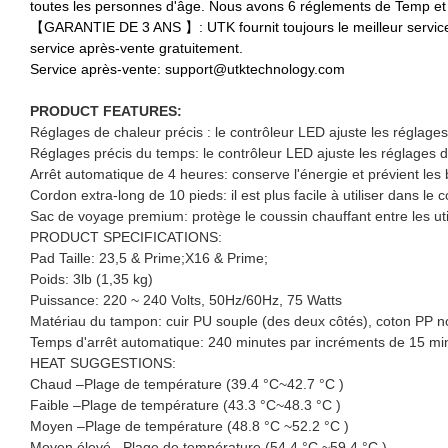
toutes les personnes d'âge. Nous avons 6 réglements de Temp et
【GARANTIE DE 3 ANS 】: UTK fournit toujours le meilleur service
service après-vente gratuitement.
Service après-vente: support@utktechnology.com
PRODUCT FEATURES:
Réglages de chaleur précis : le contrôleur LED ajuste les réglage
Réglages précis du temps: le contrôleur LED ajuste les réglages
Arrêt automatique de 4 heures: conserve l'énergie et prévient les
Cordon extra-long de 10 pieds: il est plus facile à utiliser dans le 
Sac de voyage premium: protège le coussin chauffant entre les util
PRODUCT SPECIFICATIONS:
Pad Taille: 23,5 & Prime;X16 & Prime;
Poids: 3lb (1,35 kg)
Puissance: 220 ~ 240 Volts, 50Hz/60Hz, 75 Watts
Matériau du tampon: cuir PU souple (des deux côtés), coton PP non 
Temps d'arrêt automatique: 240 minutes par incréments de 15 mi
HEAT SUGGESTIONS:
Chaud –Plage de température (39.4 °C~42.7 °C )
Faible –Plage de température (43.3 °C~48.3 °C )
Moyen –Plage de température (48.8 °C ~52.2 °C )
Moyen élevé –Plage de température (54.4 °C ~59.4 °C )