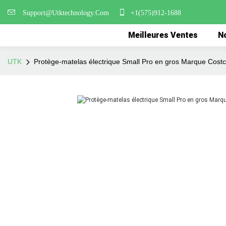
Support@Utktechnology.Com
+1(575)912-1688
Meilleures Ventes
No
UTK
Protège-matelas électrique Small Pro en gros Marque Cost