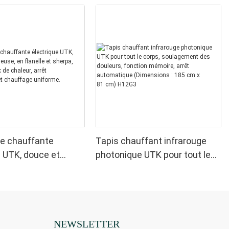
e chauffante
Tapis chauffant infrarouge
e UTK, douce et
photonique UTK pour tout le
 en flanelle et
corps, soulagement des
vec 6 niveaux de
douleurs, fonction mémoire,
arrêt automatique et
arrêt automatique
 uniforme.
(Dimensions : 185 cm x
81 cm) H12G3
NEWSLETTER