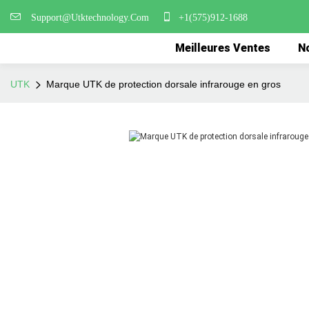
Support@Utktechnology.Com
+1(575)912-1688
Meilleures Ventes
No
UTK
Marque UTK de protection dorsale infrarouge en gros