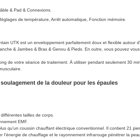
 Câble & Pad & Connexions.
 & Réglages de température, Arrêt automatique, Fonction mémoire.
intain UTK est un enveloppement parfaitement doux et flexible autour d
 Hanche & Jambes & Bras & Genou & Pieds. En outre, vous pouvez vous
long de votre séance de traitement. À utiliser pendant seulement 30 m
 musculaire.
e soulagement de la douleur pour les épaules
ifférentes tailles de corps.
yonnement EMF.
us qu'un coussin chauffant électrique conventionnel. Il contient 21 pierre
er l'énergie de chauffage et le rayonnement infrarouge pénétrer la pea