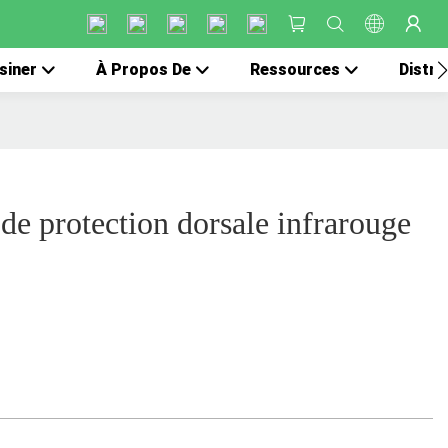
siner
À Propos De
Ressources
Distri
 protection dorsale infrarouge