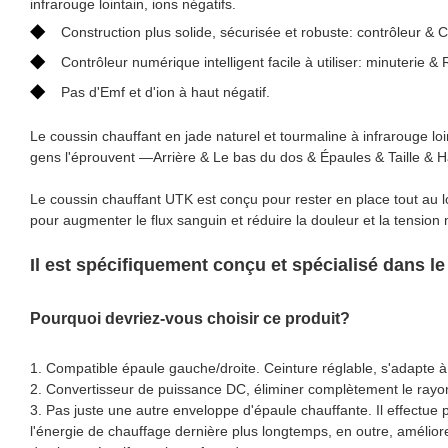
infrarouge lointain, ions négatifs.
◆
Construction plus solide, sécurisée et robuste: contrôleur &
◆
Contrôleur numérique intelligent facile à utiliser: minuterie
◆
Pas d'Emf et d'ion à haut négatif.
Le coussin chauffant en jade naturel et tourmaline à infrarouge lo
gens l'éprouvent —Arrière & Le bas du dos & Épaules & Taille &
Le coussin chauffant UTK est conçu pour rester en place tout au 
pour augmenter le flux sanguin et réduire la douleur et la tension
Il est spécifiquement conçu et spécialisé dans l
Pourquoi devriez-vous choisir ce produit?
1. Compatible épaule gauche/droite. Ceinture réglable, s'adapte à d
2. Convertisseur de puissance DC, éliminer complètement le ra
3. Pas juste une autre enveloppe d'épaule chauffante. Il effectue pl
l'énergie de chauffage dernière plus longtemps, en outre, amélior