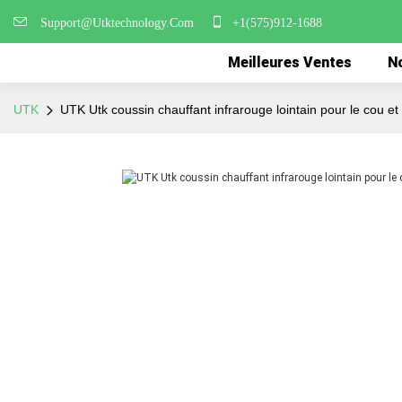
Support@Utktechnology.Com
+1(575)912-1688
Meilleures Ventes
No
UTK
UTK Utk coussin chauffant infrarouge lointain pour le cou et