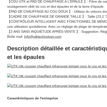
【COU UTK et PAD DE CHAUFFAGE À L'ÉPAULE 】: Fibre de carbone in
soulagement ciblé du cou et des épaules et de la lame d'épaule.
【PAD DE CHAUFFAGE AU COU DOUX 】: Utilisez du velours doré pou
【CADRE DE CHAUFFAGE DE GRANDE TAILLE 】: Taille (23,2 "X17,7'') 
【CONTRÔLEUR INTELLIGENT AVEC FONCTIONNEL DE MÉMOIRE 】: Ap
une utilisation quotidienne. Avec un réglage de plage de températu
【3 ANS SANS INQUIÉTUDE APRÈS-VENTE 】: Suggestion: Réglez le t
Boîte mail:
Info@utktechnology.com
Description détaillée et caractérist
et les épaules
Caractéristiques de l'entreprise