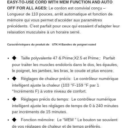
EASY-TO-USE CORD WITH MEM FUNCTION AND AUTO
OFF FOR ALL AGES:
Le cordon est convivial conçu –
Longueur de 110 pouces, arrêt automatique et fonction de
mémoire qui vous permet d'accéder aux paramètres
précédents. C'est parfait pour ceux qui essaient d'adapter leur
relaxation musculaire à un horaire serré.
Caractéristiques du produit de
UTK H
Bandes de poignet eated
◆
Taille polyvalente 47 & Prime;X2.5 et Prime;: Parfait
pour traiter les muscles endoloris dans le dos, les épaules,
le poignet, les jambes, les bras, le coude et plus encore.
◆
Réglages de chaleur précis: Le contrôleur numérique
intelligent ajuste la chaleur (103 °F-159 °F par 1
°Incréments F) à votre niveau de confort.
◆
Réglages précis du temps: Le contrôleur numérique
intelligent ajuste les réglages de temps de 0 à 240 minutes
par incréments de 15 minutes.
◆
Fonction mémoire: Le “MEM ” Le bouton se souvient
de vos réglages de chaleur et de temps préférés.