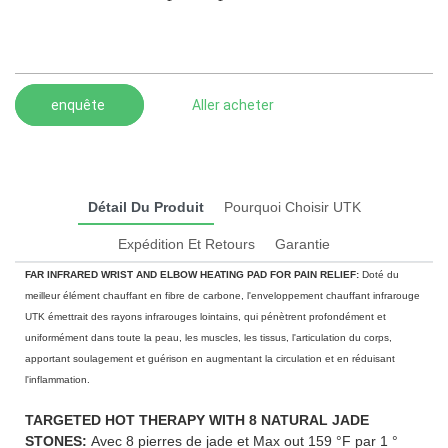
enquête
Aller acheter
Détail Du Produit
Pourquoi Choisir UTK
Expédition Et Retours
Garantie
FAR INFRARED WRIST AND ELBOW HEATING PAD FOR PAIN RELIEF:
Doté du
meilleur élément chauffant en fibre de carbone, l'enveloppement chauffant infrarouge
UTK émettrait des rayons infrarouges lointains, qui pénètrent profondément et
uniformément dans toute la peau, les muscles, les tissus, l'articulation du corps,
apportant soulagement et guérison en augmentant la circulation et en réduisant
l'inflammation.
TARGETED HOT THERAPY WITH 8 NATURAL JADE
STONES:
Avec 8 pierres de jade et Max out 159 °F par 1 °