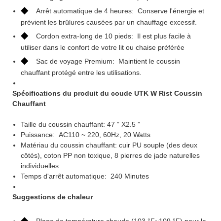
◆
Arrêt automatique de 4 heures: Conserve l'énergie et
prévient les brûlures causées par un chauffage excessif.
◆
Cordon extra-long de 10 pieds: Il est plus facile à
utiliser dans le confort de votre lit ou chaise préférée
◆
Sac de voyage Premium: Maintient le coussin
chauffant protégé entre les utilisations.
Spécifications du produit du coude UTK W
Rist Coussin
Chauffant
Taille du coussin chauffant: 47 ” X2.5 ”
Puissance: AC110 ~ 220, 60Hz, 20 Watts
Matériau du coussin chauffant: cuir PU souple (des deux
côtés), coton PP non toxique, 8 pierres de jade naturelles
individuelles
Temps d'arrêt automatique: 240 Minutes
Suggestions de chaleur
◆
Plage de température chaude (103 °F~109 °F) pour la